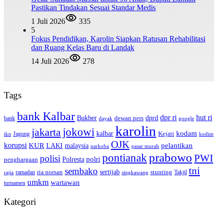
Pastikan Tindakan Sesuai Standar Medis
1 Juli 2026
335
5
Fokus Pendidikan, Karolin Siapkan Ratusan Rehabilitasi
dan Ruang Kelas Baru di Landak
14 Juli 2026
278
Tags
bank Kalbar
dpr ri
hut ri
dprd
Bukber
dewan pers
bank
google
dayak
karolin
jokowi
jakarta
kalbar
kodam
Kejati
Jagung
ikn
kodim
OJK
korupsi
pelantikan
KUR
LAKI
malaysia
pasar murah
narkoba
prabowo
pontianak
PWI
polisi
polri
Polresta
penghargaan
tni
sembako
sertijab
ria norsan
stunting
Takjil
ramadan
rajia
singkawang
umkm
wartawan
turnamen
Kategori