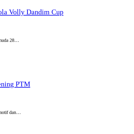
ola Volly Dandim Cup
emuda 28…
ening PTM
motif dan…