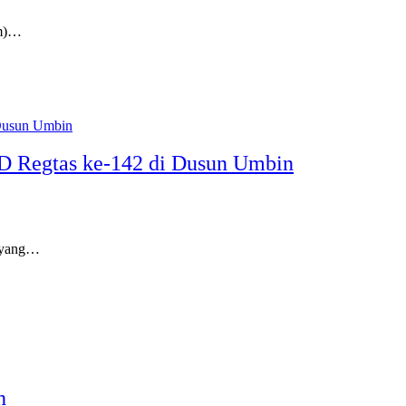
im)…
D Regtas ke-142 di Dusun Umbin
 yang…
h