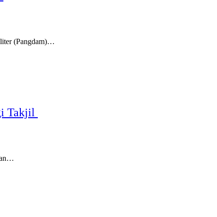
iter (Pangdam)…
i Takjil
lan…