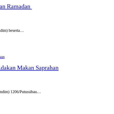
ulan Ramadan
dim) beserta…
Adakan Makan Saprahan
ndim) 1206/Putussibau…