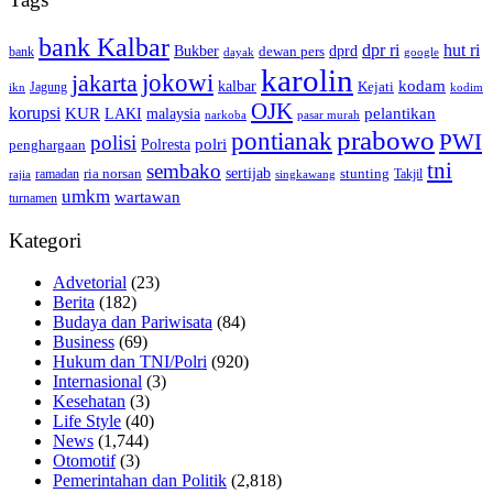
bank Kalbar
dpr ri
hut ri
dprd
Bukber
dewan pers
bank
google
dayak
karolin
jokowi
jakarta
kalbar
kodam
Kejati
Jagung
ikn
kodim
OJK
korupsi
pelantikan
KUR
LAKI
malaysia
pasar murah
narkoba
prabowo
pontianak
PWI
polisi
polri
Polresta
penghargaan
tni
sembako
sertijab
ria norsan
stunting
Takjil
ramadan
rajia
singkawang
umkm
wartawan
turnamen
Kategori
Advetorial
(23)
Berita
(182)
Budaya dan Pariwisata
(84)
Business
(69)
Hukum dan TNI/Polri
(920)
Internasional
(3)
Kesehatan
(3)
Life Style
(40)
News
(1,744)
Otomotif
(3)
Pemerintahan dan Politik
(2,818)