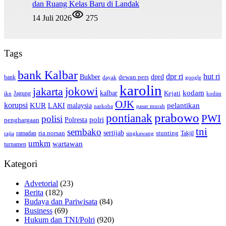
dan Ruang Kelas Baru di Landak
14 Juli 2026
275
Tags
bank Kalbar
dpr ri
hut ri
dprd
Bukber
dewan pers
bank
google
dayak
karolin
jokowi
jakarta
kalbar
kodam
Kejati
Jagung
ikn
kodim
OJK
korupsi
pelantikan
KUR
LAKI
malaysia
pasar murah
narkoba
prabowo
pontianak
PWI
polisi
polri
Polresta
penghargaan
tni
sembako
sertijab
ria norsan
stunting
Takjil
ramadan
rajia
singkawang
umkm
wartawan
turnamen
Kategori
Advetorial
(23)
Berita
(182)
Budaya dan Pariwisata
(84)
Business
(69)
Hukum dan TNI/Polri
(920)