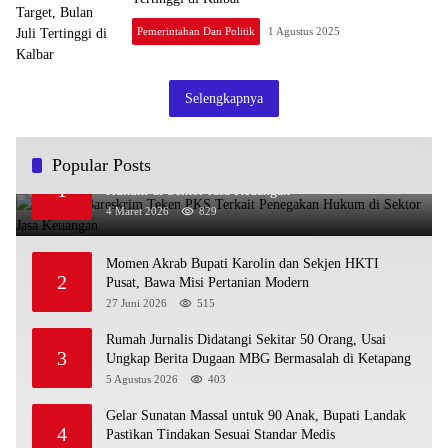
Pemerintahan Dan Politik
1 Agustus 2025
Selengkapnya
Popular Posts
OJK dan Bareskrim Teken PKS Terkait Penegakan
1
Hukum di Sektor Jasa Keuangan
4 Maret 2026
829
Momen Akrab Bupati Karolin dan Sekjen HKTI
2
Pusat, Bawa Misi Pertanian Modern
27 Juni 2026
515
Rumah Jurnalis Didatangi Sekitar 50 Orang, Usai
3
Ungkap Berita Dugaan MBG Bermasalah di Ketapang
5 Agustus 2026
403
Gelar Sunatan Massal untuk 90 Anak, Bupati Landak
4
Pastikan Tindakan Sesuai Standar Medis