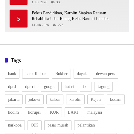
1 Juli 2026
335
Fokus Pendidikan, Karolin Siapkan Ratusan
5
Rehabilitasi dan Ruang Kelas Baru di Landak
14 Juli 2026
278
Tags
bank
bank Kalbar
Bukber
dayak
dewan pers
dprd
dpr ri
google
hut ri
ikn
Jagung
jakarta
jokowi
kalbar
karolin
Kejati
kodam
kodim
korupsi
KUR
LAKI
malaysia
narkoba
OJK
pasar murah
pelantikan