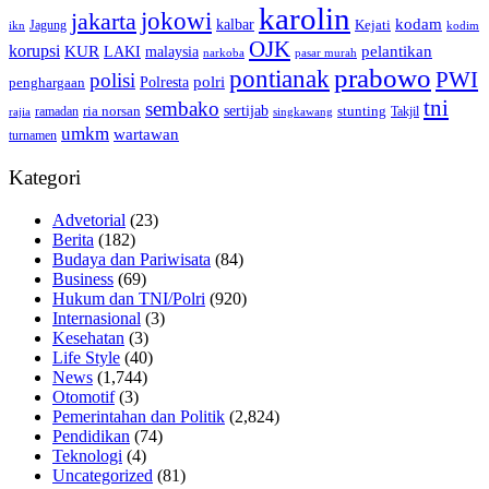
karolin
jokowi
jakarta
kalbar
kodam
Kejati
Jagung
ikn
kodim
OJK
korupsi
pelantikan
KUR
LAKI
malaysia
pasar murah
narkoba
prabowo
pontianak
PWI
polisi
polri
Polresta
penghargaan
tni
sembako
sertijab
ria norsan
stunting
Takjil
ramadan
rajia
singkawang
umkm
wartawan
turnamen
Kategori
Advetorial
(23)
Berita
(182)
Budaya dan Pariwisata
(84)
Business
(69)
Hukum dan TNI/Polri
(920)
Internasional
(3)
Kesehatan
(3)
Life Style
(40)
News
(1,744)
Otomotif
(3)
Pemerintahan dan Politik
(2,824)
Pendidikan
(74)
Teknologi
(4)
Uncategorized
(81)