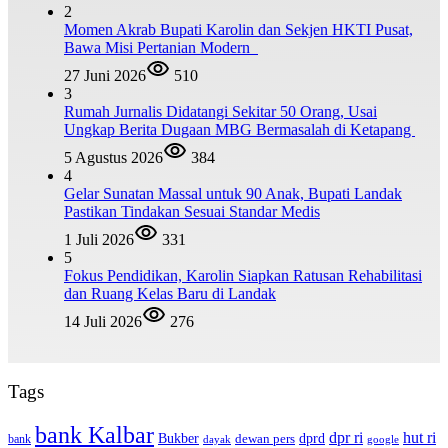
2
Momen Akrab Bupati Karolin dan Sekjen HKTI Pusat,
Bawa Misi Pertanian Modern
27 Juni 2026
510
3
Rumah Jurnalis Didatangi Sekitar 50 Orang, Usai
Ungkap Berita Dugaan MBG Bermasalah di Ketapang
5 Agustus 2026
384
4
Gelar Sunatan Massal untuk 90 Anak, Bupati Landak
Pastikan Tindakan Sesuai Standar Medis
1 Juli 2026
331
5
Fokus Pendidikan, Karolin Siapkan Ratusan Rehabilitasi
dan Ruang Kelas Baru di Landak
14 Juli 2026
276
Tags
bank Kalbar
dpr ri
hut ri
dprd
Bukber
dewan pers
bank
google
dayak