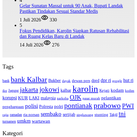
4
Gelar Sunatan Massal untuk 90 Anak, Bupati Landak
Pastikan Tindakan Sesuai Standar Medis
1 Juli 2026
330
5
Fokus Pendidikan, Karolin Siapkan Ratusan Rehabilitasi
dan Ruang Kelas Baru di Landak
14 Juli 2026
276
Tags
bank Kalbar
dpr ri
hut ri
dprd
Bukber
dewan pers
bank
google
dayak
karolin
jokowi
jakarta
kalbar
kodam
Kejati
Jagung
ikn
kodim
OJK
korupsi
pelantikan
KUR
LAKI
malaysia
pasar murah
narkoba
prabowo
pontianak
PWI
polisi
polri
Polresta
penghargaan
tni
sembako
sertijab
ria norsan
stunting
Takjil
ramadan
rajia
singkawang
umkm
wartawan
turnamen
Kategori