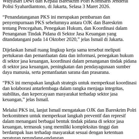
Widyasari Dewi dan Kepala Bareskrim Polri Komisaris Jenderal
Polisi Syahardiantono, di Jakarta, Selasa 3 Maret 2026.
“Penandatanganan PKS ini merupakan pembaruan dan
penyempurnaan PKS sebelumnya antara OJK dan Bareskrim
tentang Pencegahan, Penegakan Hukum, dan Koordinasi dalam
Penanganan Tindak Pidana di Sektor Jasa Keuangan yang
ditandatangani pada 14 Oktober 2020,” jelas Ismail di Jakarta.
Dijelaskan Ismail ruang lingkup kerja sama tersebut meliputi
pertukaran dan pemanfaatan data dan informasi, penegakan hukum
di sektor jasa keuangan, koordinasi dalam penanganan tindak pidana
di sektor jasa keuangan, peningkatan dan pendayagunaan sumber
daya manusia, serta pemanfaatan sarana dan prasarana.
“PKS ini merupakan langkah strategis untuk memperkuat koordinasi
dan kolaborasi antarlembaga dalam rangka menjaga integritas,
stabilitas, dan kepercayaan masyarakat terhadap sektor jasa
keuangan,” jelas Ismail.
Melalui PKS ini, lanjut Ismail mengatakan OJK dan Bareskrim Polri
berkomitmen untuk memperkuat langkah preventif dan represif
dalam menangani berbagai bentuk tindak pidana di sektor jasa
keuangan, termasuk yang memiliki kompleksitas tinggi dan
berdampak luas terhadap masyarakat sesuai dengan ketentuan
peraturan perundang-undangan.