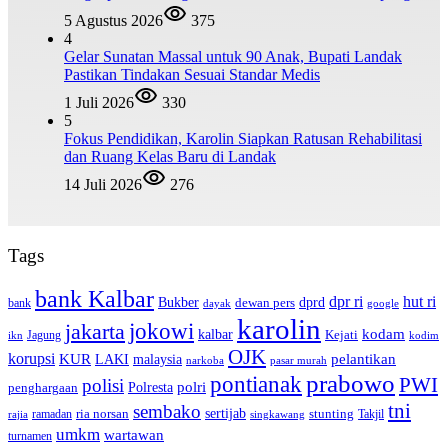
5 Agustus 2026
375
4
Gelar Sunatan Massal untuk 90 Anak, Bupati Landak
Pastikan Tindakan Sesuai Standar Medis
1 Juli 2026
330
5
Fokus Pendidikan, Karolin Siapkan Ratusan Rehabilitasi
dan Ruang Kelas Baru di Landak
14 Juli 2026
276
Tags
bank Kalbar
dpr ri
hut ri
dprd
Bukber
dewan pers
bank
google
dayak
karolin
jokowi
jakarta
kalbar
kodam
Kejati
Jagung
ikn
kodim
OJK
korupsi
pelantikan
KUR
LAKI
malaysia
pasar murah
narkoba
prabowo
pontianak
PWI
polisi
polri
Polresta
penghargaan
tni
sembako
sertijab
ria norsan
stunting
Takjil
ramadan
rajia
singkawang
umkm
wartawan
turnamen