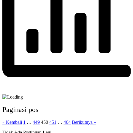
Paginasi pos
« Kembali
1
…
449
450
451
…
464
Berikutnya »
Tidak Ada Postingan Lagi.