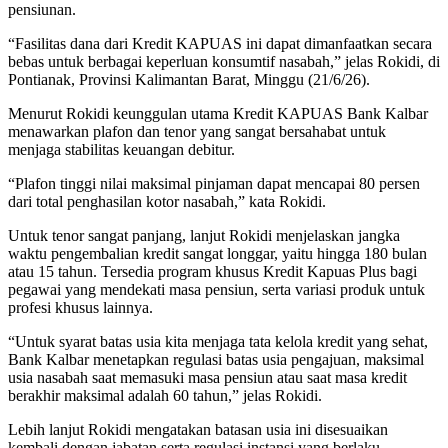
pensiunan.
“Fasilitas dana dari Kredit KAPUAS ini dapat dimanfaatkan secara
bebas untuk berbagai keperluan konsumtif nasabah,” jelas Rokidi, di
Pontianak, Provinsi Kalimantan Barat, Minggu (21/6/26).
Menurut Rokidi keunggulan utama Kredit KAPUAS Bank Kalbar
menawarkan plafon dan tenor yang sangat bersahabat untuk
menjaga stabilitas keuangan debitur.
“Plafon tinggi nilai maksimal pinjaman dapat mencapai 80 persen
dari total penghasilan kotor nasabah,” kata Rokidi.
Untuk tenor sangat panjang, lanjut Rokidi menjelaskan jangka
waktu pengembalian kredit sangat longgar, yaitu hingga 180 bulan
atau 15 tahun. Tersedia program khusus Kredit Kapuas Plus bagi
pegawai yang mendekati masa pensiun, serta variasi produk untuk
profesi khusus lainnya.
“Untuk syarat batas usia kita menjaga tata kelola kredit yang sehat,
Bank Kalbar menetapkan regulasi batas usia pengajuan, maksimal
usia nasabah saat memasuki masa pensiun atau saat masa kredit
berakhir maksimal adalah 60 tahun,” jelas Rokidi.
Lebih lanjut Rokidi mengatakan batasan usia ini disesuaikan
kembali dengan jabatan serta regulasi instansi yang berlaku.