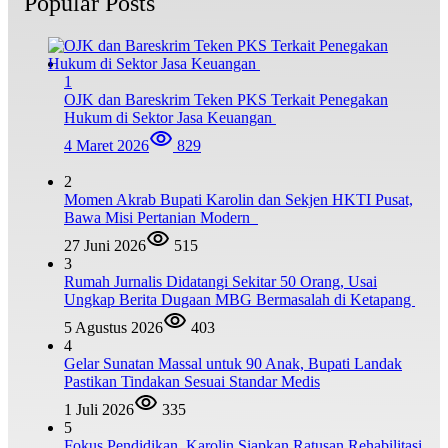
Popular Posts
1
OJK dan Bareskrim Teken PKS Terkait Penegakan
Hukum di Sektor Jasa Keuangan
4 Maret 2026
829
2
Momen Akrab Bupati Karolin dan Sekjen HKTI Pusat,
Bawa Misi Pertanian Modern
27 Juni 2026
515
3
Rumah Jurnalis Didatangi Sekitar 50 Orang, Usai
Ungkap Berita Dugaan MBG Bermasalah di Ketapang
5 Agustus 2026
403
4
Gelar Sunatan Massal untuk 90 Anak, Bupati Landak
Pastikan Tindakan Sesuai Standar Medis
1 Juli 2026
335
5
Fokus Pendidikan, Karolin Siapkan Ratusan Rehabilitasi