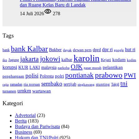
dan Ruang Kelas Baru di Landak
14 Juli 2026
278
Tags
bank Kalbar
dpr ri
hut ri
dprd
Bukber
dewan pers
bank
google
dayak
karolin
jokowi
jakarta
kalbar
kodam
Kejati
Jagung
ikn
kodim
OJK
korupsi
pelantikan
KUR
LAKI
malaysia
pasar murah
narkoba
prabowo
pontianak
PWI
polisi
polri
Polresta
penghargaan
tni
sembako
sertijab
ria norsan
stunting
Takjil
ramadan
rajia
singkawang
umkm
wartawan
turnamen
Kategori
Advetorial
(23)
Berita
(183)
Budaya dan Pariwisata
(84)
Business
(69)
Hukum dan TNI/Polri
(925)