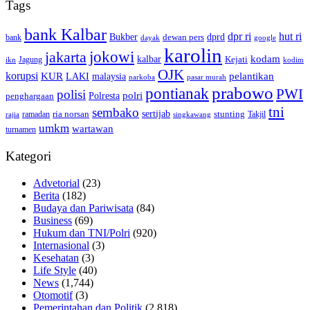
Tags
bank Kalbar
dpr ri
hut ri
dprd
Bukber
dewan pers
bank
google
dayak
karolin
jokowi
jakarta
kalbar
kodam
Kejati
Jagung
ikn
kodim
OJK
korupsi
pelantikan
KUR
LAKI
malaysia
pasar murah
narkoba
prabowo
pontianak
PWI
polisi
polri
Polresta
penghargaan
tni
sembako
sertijab
ria norsan
stunting
Takjil
ramadan
rajia
singkawang
umkm
wartawan
turnamen
Kategori
Advetorial
(23)
Berita
(182)
Budaya dan Pariwisata
(84)
Business
(69)
Hukum dan TNI/Polri
(920)
Internasional
(3)
Kesehatan
(3)
Life Style
(40)
News
(1,744)
Otomotif
(3)
Pemerintahan dan Politik
(2,818)