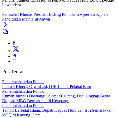
Penulis: Sumber Rilis Humas Pemkab Kapuas Hulu
Editor: Deckie
Lawandera
Penasehat Khusus Presiden Bidang Polhukam Apresiasi Kiprah
Pendidikan Mathla’ul Anwar
Pos Terkait
Pemerintahan dan Politik
Perkuat Kinerja Organisasi, OJK Lantik Pejabat Baru
Pemerintahan dan Politik
Rumah Jurnalis Didatangi Sekitar 50 Orang, Usai Ungkap Berita
Dugaan MBG Bermasalah di Ketapang
Pemerintahan dan Politik
Tampil Berbalut Islami, Bupati Kapuas Hulu dan Istri Semarakkan
MTQ di Kayong Utara