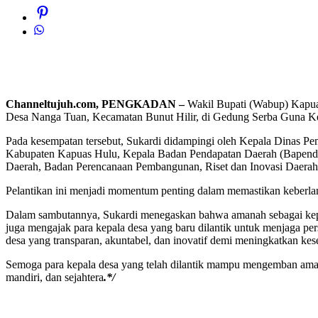
Channeltujuh.com, PENGKADAN –
Wakil Bupati (Wabup) Kapua
Desa Nanga Tuan, Kecamatan Bunut Hilir, di Gedung Serba Guna Ke
Pada kesempatan tersebut, Sukardi didampingi oleh Kepala Dinas 
Kabupaten Kapuas Hulu, Kepala Badan Pendapatan Daerah (Bapenda)
Daerah, Badan Perencanaan Pembangunan, Riset dan Inovasi Dae
Pelantikan ini menjadi momentum penting dalam memastikan keberlang
Dalam sambutannya, Sukardi menegaskan bahwa amanah sebagai kepala
juga mengajak para kepala desa yang baru dilantik untuk menjaga p
desa yang transparan, akuntabel, dan inovatif demi meningkatkan kes
Semoga para kepala desa yang telah dilantik mampu mengemban ama
mandiri, dan sejahtera
.*/