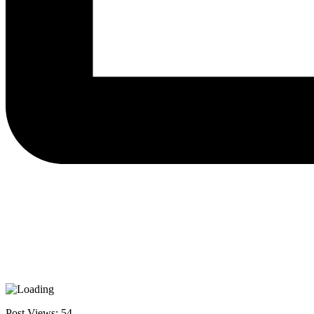
Post Views:
54