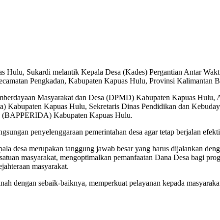
s Hulu, Sukardi melantik Kepala Desa (Kades) Pergantian Antar Wa
camatan Pengkadan, Kabupaten Kapuas Hulu, Provinsi Kalimantan Bar
Pemberdayaan Masyarakat dan Desa (DPMD) Kabupaten Kapuas Hulu, As
 Kabupaten Kapuas Hulu, Sekretaris Dinas Pendidikan dan Kebudaya
rah (BAPPERIDA) Kabupaten Kapuas Hulu.
sungan penyelenggaraan pemerintahan desa agar tetap berjalan efekti
 desa merupakan tanggung jawab besar yang harus dijalankan dengan 
ersatuan masyarakat, mengoptimalkan pemanfaatan Dana Desa bagi prog
ejahteraan masyarakat.
nah dengan sebaik-baiknya, memperkuat pelayanan kepada masyaraka