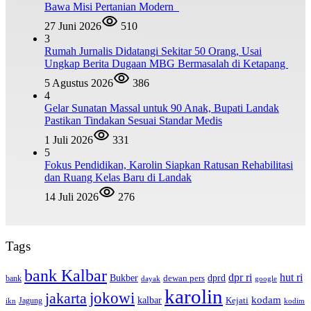
Bawa Misi Pertanian Modern
27 Juni 2026
510
3
Rumah Jurnalis Didatangi Sekitar 50 Orang, Usai
Ungkap Berita Dugaan MBG Bermasalah di Ketapang
5 Agustus 2026
386
4
Gelar Sunatan Massal untuk 90 Anak, Bupati Landak
Pastikan Tindakan Sesuai Standar Medis
1 Juli 2026
331
5
Fokus Pendidikan, Karolin Siapkan Ratusan Rehabilitasi
dan Ruang Kelas Baru di Landak
14 Juli 2026
276
Tags
bank Kalbar
dpr ri
hut ri
dprd
Bukber
dewan pers
bank
google
dayak
karolin
jokowi
jakarta
kalbar
kodam
Kejati
Jagung
ikn
kodim