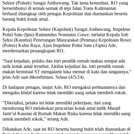
Sektor (Polsek) Sungai Ambawang. Tak lama kemudian, RO yang
bersembunyi di semak-semak di tepi Jalan Trans Kalimantan
berhasil ditangkap oleh petugas Kepolisian dan diamankan beserta
barang bukti kotak amal.
Kepala Kepolisian Sektor (Kapolsek) Sungai Ambawang, Inspektur
Polisi Satu (Iptu) Raimundus Nonnatus Gawe, melalui Kepala Sub
Seksi (Kasubsi) Penerangan Masyarakat (Penmas) Kepolisian Resor
(Polres) Kubu Raya, Ajun Inspektur Polisi Satu (Aiptu) Ade,
membenarkan penangkapan RO.
“Saat kejadian, pelaku dan istri pemilik rumah makan sempat adu
tarik kotak amal tersebut. Akibat kejadian itu, istri pemilik rumah
makan berinisial ST mengalami luka memar di kaki dan tangannya,”
jelas Ade saat dikonfirmasi, Selasa (4/5/24).
Di hadapan petugas, lanjut Ade, RO mengakui perbuatannya dan
mengaku khilaf karena tidak memiliki uang untuk membeli rokok.
“Diketahui, pelaku ini tidak memiliki pekerjaan, dan yang
mendorong RO melakukan pencurian kotak amal milik Masjid
Jami’ul Kaustar di Rumah Makan Riska karena tidak memiliki uang
untuk membeli rokok,” terang Ade.
Dikatakan Ade, saat ini RO beserta barang bukti telah diamankan di