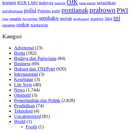
OJK
korupsi
pelantikan
KUR
LAKI
malaysia
pasar murah
narkoba
prabowo
pontianak
PWI
polisi
polri
Polresta
penghargaan
tni
sembako
sertijab
ria norsan
stunting
Takjil
ramadan
rajia
singkawang
umkm
wartawan
turnamen
Kategori
Advetorial
(23)
Berita
(182)
Budaya dan Pariwisata
(84)
Business
(69)
Hukum dan TNI/Polri
(920)
Internasional
(3)
Kesehatan
(3)
Life Style
(40)
News
(1,744)
Otomotif
(3)
Pemerintahan dan Politik
(2,828)
Pendidikan
(74)
Teknologi
(4)
Uncategorized
(81)
World
(1)
Foods
(1)