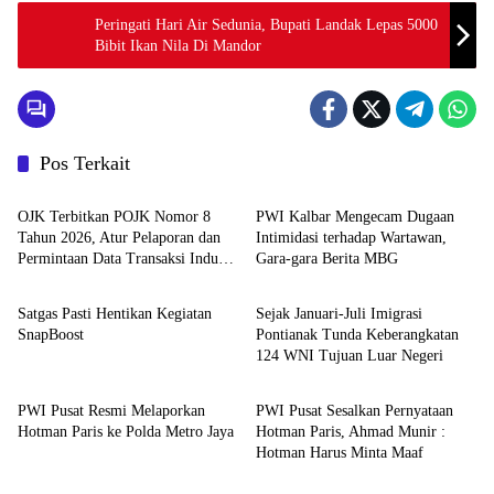
Peringati Hari Air Sedunia, Bupati Landak Lepas 5000
Bibit Ikan Nila Di Mandor
Pos Terkait
News
News
OJK Terbitkan POJK Nomor 8
PWI Kalbar Mengecam Dugaan
Tahun 2026, Atur Pelaporan dan
Intimidasi terhadap Wartawan,
Permintaan Data Transaksi Industri
Gara-gara Berita MBG
News
News
Pindar
Satgas Pasti Hentikan Kegiatan
Sejak Januari-Juli Imigrasi
SnapBoost
Pontianak Tunda Keberangkatan
124 WNI Tujuan Luar Negeri
News
News
PWI Pusat Resmi Melaporkan
PWI Pusat Sesalkan Pernyataan
Hotman Paris ke Polda Metro Jaya
Hotman Paris, Ahmad Munir :
Hotman Harus Minta Maaf