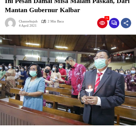
Ini Pesan Damai Misa Malam Paskah, Dari
Mantan Gubernur Kalbar
26
Channeltujuh
2 Min Baca
4 April 2021