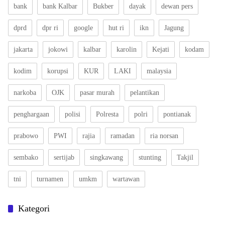
bank
bank Kalbar
Bukber
dayak
dewan pers
dprd
dpr ri
google
hut ri
ikn
Jagung
jakarta
jokowi
kalbar
karolin
Kejati
kodam
kodim
korupsi
KUR
LAKI
malaysia
narkoba
OJK
pasar murah
pelantikan
penghargaan
polisi
Polresta
polri
pontianak
prabowo
PWI
rajia
ramadan
ria norsan
sembako
sertijab
singkawang
stunting
Takjil
tni
turnamen
umkm
wartawan
Kategori