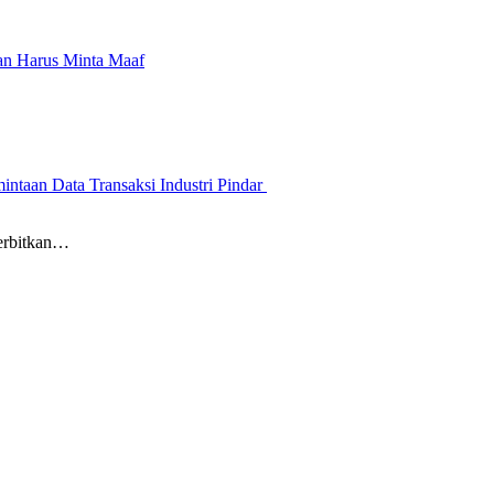
an Harus Minta Maaf
ntaan Data Transaksi Industri Pindar
erbitkan…