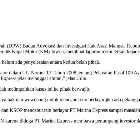
h (DPW) Badan Advokasi dan Investigasi Hak Asasi Manusia Republ
ilik Kapal Motor (KM) Juwita, membuat laporan resmi terkait kejadi
 belum ada penyelesaian antara kedua belah pihak.
 diatur dalam UU Nomor 17 Tahun 2008 tentang Pelayaran Pasal 109 A
Express jelas melanggar aturan,” jelas Udin.
dak melimpahkan kasus ini ke pihak berwajib.
a hak dan wewenang untuk mencabut izin berlayar jika ada pelangga
 dan KSOP mencabut izin berlayar PT Marina Express sampai masalah 
AN karena diduga PT Marina Express membawa penumpang investor dan