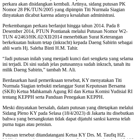
perkara akan disidangkan kembali. Artinya, sidang putusan PK
Nomor 28 PK/TUN/2005 yang dipimpin Titi Nurmala Siagian
dinyatakan dicabut karena adanya kesalahan administrasi.
Perkembangan perkara berlanjut hingga tahun 2014. Pada 8
Desember 2014, PTUN Pontianak melalui Putusan Nomor W2-
TUN 4/2463/HK.02/XII/2014 menerbitkan Surat Keterangan
berkekuatan hukum tetap (inkracht) kepada Daeng Sabirin sebagai
ahli waris Hj. Saleha Binti H.M. Tahir.
“Jadi putusan inilah yang menjadi kunci dari sengketa yang selama
ini terjadi. Di sini sudah jelas putusannya sudah inkrach, tanah itu
milik Daeng Sabirin,” tambah M. Ali.
Berdasarkan hasil pemeriksaan tersebut, KY menyatakan Titi
Nurmala Siagian terbukti melanggar Surat Keputusan Bersama
(SKB) Ketua Mahkamah Agung RI dan Ketua Komisi Yudisial RI
tentang KEPPH serta Panduan Penegakan KEPPH.
Meski dinyatakan bersalah, dalam putusan yang ditetapkan melalui
Sidang Pleno KY pada Selasa (18/4/2023) di Jakarta itu disebutkan
bahwa yang bersangkutan tidak dapat dijatuhi sanksi karena telah
purna tugas atau pensiun.
Putusan tersebut ditandatangani Ketua KY Drs. M. Taufiq HZ,