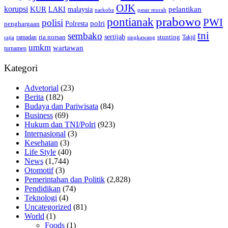
OJK
korupsi
pelantikan
KUR
LAKI
malaysia
pasar murah
narkoba
prabowo
pontianak
PWI
polisi
polri
Polresta
penghargaan
tni
sembako
sertijab
ria norsan
stunting
Takjil
ramadan
rajia
singkawang
umkm
wartawan
turnamen
Kategori
Advetorial
(23)
Berita
(182)
Budaya dan Pariwisata
(84)
Business
(69)
Hukum dan TNI/Polri
(923)
Internasional
(3)
Kesehatan
(3)
Life Style
(40)
News
(1,744)
Otomotif
(3)
Pemerintahan dan Politik
(2,828)
Pendidikan
(74)
Teknologi
(4)
Uncategorized
(81)
World
(1)
Foods
(1)