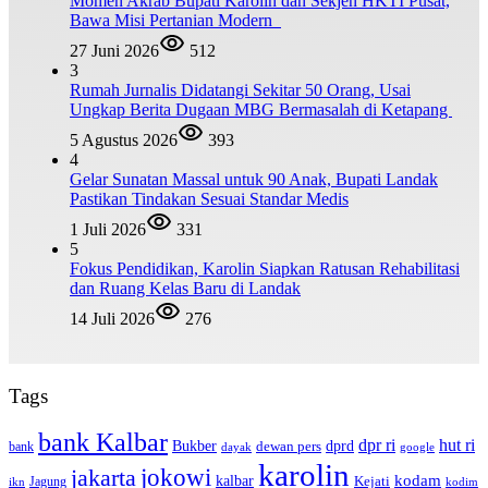
Momen Akrab Bupati Karolin dan Sekjen HKTI Pusat,
Bawa Misi Pertanian Modern
27 Juni 2026
512
3
Rumah Jurnalis Didatangi Sekitar 50 Orang, Usai
Ungkap Berita Dugaan MBG Bermasalah di Ketapang
5 Agustus 2026
393
4
Gelar Sunatan Massal untuk 90 Anak, Bupati Landak
Pastikan Tindakan Sesuai Standar Medis
1 Juli 2026
331
5
Fokus Pendidikan, Karolin Siapkan Ratusan Rehabilitasi
dan Ruang Kelas Baru di Landak
14 Juli 2026
276
Tags
bank Kalbar
dpr ri
hut ri
dprd
Bukber
dewan pers
bank
google
dayak
karolin
jokowi
jakarta
kalbar
kodam
Kejati
Jagung
ikn
kodim