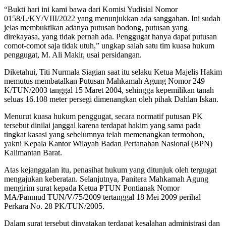
“Bukti hari ini kami bawa dari Komisi Yudisial Nomor
0158/L/KY/VIII/2022 yang menunjukkan ada sanggahan. Ini sudah
jelas membuktikan adanya putusan bodong, putusan yang
direkayasa, yang tidak pernah ada. Penggugat hanya dapat putusan
comot-comot saja tidak utuh,” ungkap salah satu tim kuasa hukum
penggugat, M. Ali Makir, usai persidangan.
Diketahui, Titi Nurmala Siagian saat itu selaku Ketua Majelis Hakim
memutus membatalkan Putusan Mahkamah Agung Nomor 249
K/TUN/2003 tanggal 15 Maret 2004, sehingga kepemilikan tanah
seluas 16.108 meter persegi dimenangkan oleh pihak Dahlan Iskan.
Menurut kuasa hukum penggugat, secara normatif putusan PK
tersebut dinilai janggal karena terdapat hakim yang sama pada
tingkat kasasi yang sebelumnya telah memenangkan termohon,
yakni Kepala Kantor Wilayah Badan Pertanahan Nasional (BPN)
Kalimantan Barat.
Atas kejanggalan itu, penasihat hukum yang ditunjuk oleh tergugat
mengajukan keberatan. Selanjutnya, Panitera Mahkamah Agung
mengirim surat kepada Ketua PTUN Pontianak Nomor
MA/Panmud TUN/V/75/2009 tertanggal 18 Mei 2009 perihal
Perkara No. 28 PK/TUN/2005.
Dalam surat tersebut dinyatakan terdapat kesalahan administrasi dan