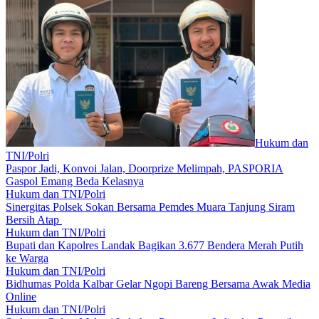
Hukum dan
TNI/Polri
Paspor Jadi, Konvoi Jalan, Doorprize Melimpah, PASPORIA
Gaspol Emang Beda Kelasnya
Hukum dan TNI/Polri
Sinergitas Polsek Sokan Bersama Pemdes Muara Tanjung Siram
Bersih Atap
Hukum dan TNI/Polri
Bupati dan Kapolres Landak Bagikan 3.677 Bendera Merah Putih
ke Warga
Hukum dan TNI/Polri
Bidhumas Polda Kalbar Gelar Ngopi Bareng Bersama Awak Media
Online
Hukum dan TNI/Polri