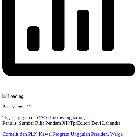
Post Views:
15
Tag:
Cap go meh
OSO
singkawang
tatung
Penulis: Sumber Rilis Pendam XII/Tpr
Editor: Devi Lahendra
Cornelis dan PLN Kawal Program Unggulan Presiden, Warga