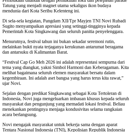
Pembukaan ditandai dengan pemukulan loku dan pelepasan parade
Tatung yang menjadi magnet utama sekaligus ikon budaya
mendunia dari Kota Seribu Kelenteng ini.
Di sela-sela kegiatan, Pangdam XII/Tpr Mayjen TNI Novi Rubadi
Sugito menyampaikan apresiasi yang setinggi-tingginya kepada
Pemerintah Kota Singkawang dan seluruh panitia penyelenggara.
Menurutnya, festival tahun ini bukan sekadar seremoni rutin,
melainkan bukti nyata terjaganya kerukunan antarumat beragama
dan antarsuku di Kalimantan Barat.
“Festival Cap Go Meh 2026 ini adalah representasi sempurna dari
tema yang diangkat, yakni Simbol Harmoni dan Keberagaman. Kita
melihat bagaimana seluruh elemen masyarakat bersatu dalam
kegembiraan. Ini adalah aset bangsa yang harus terus kita rawat,”
ujar Novi.
Sejalan dengan predikat Singkawang sebagai Kota Tertoleran di
Indonesia, Novi juga mengeluarkan imbauan khusus kepada seluruh
masyarakat dan pengunjung yang memadati lokasi festival. Beliau
menekankan pentingnya menjaga kondusivitas selama rangkaian
acara berlangsung.
Novi mengajak masyarakat untuk bekerja sama dengan aparat
Tentara Nasional Indonesia (TNI), Kepolisian Republik Indonesia