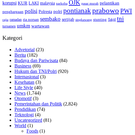
OJK
korupsi
pelantikan
KUR
LAKI
malaysia
pasar murah
narkoba
prabowo
pontianak
PWI
polisi
polri
Polresta
penghargaan
tni
sembako
sertijab
ria norsan
stunting
Takjil
ramadan
rajia
singkawang
umkm
wartawan
turnamen
Kategori
Advetorial
(23)
Berita
(182)
Budaya dan Pariwisata
(84)
Business
(69)
Hukum dan TNI/Polri
(920)
Internasional
(3)
Kesehatan
(3)
Life Style
(40)
News
(1,744)
Otomotif
(3)
Pemerintahan dan Politik
(2,824)
Pendidikan
(74)
Teknologi
(4)
Uncategorized
(81)
World
(1)
Foods
(1)