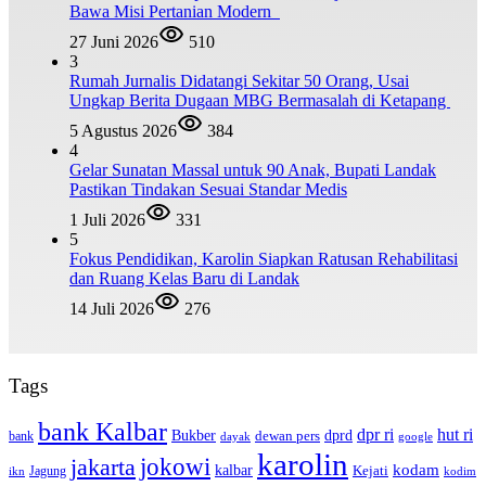
Bawa Misi Pertanian Modern
27 Juni 2026
510
3
Rumah Jurnalis Didatangi Sekitar 50 Orang, Usai
Ungkap Berita Dugaan MBG Bermasalah di Ketapang
5 Agustus 2026
384
4
Gelar Sunatan Massal untuk 90 Anak, Bupati Landak
Pastikan Tindakan Sesuai Standar Medis
1 Juli 2026
331
5
Fokus Pendidikan, Karolin Siapkan Ratusan Rehabilitasi
dan Ruang Kelas Baru di Landak
14 Juli 2026
276
Tags
bank Kalbar
dpr ri
hut ri
dprd
Bukber
dewan pers
bank
google
dayak
karolin
jokowi
jakarta
kalbar
kodam
Kejati
Jagung
ikn
kodim