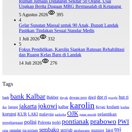
Rumah Jurnalis Didatangi Sekitar 50 Orang, Usai
Ungkap Berita Dugaan MBG Bermasalah di Ketapang
5 Agustus 2026
395
4
Gelar Sunatan Massal untuk 90 Anak, Bupati Landak
Pastikan Tindakan Sesuai Standar Medis
1 Juli 2026
332
5
Fokus Pendidikan, Karolin Siapkan Ratusan Rehabilitasi
dan Ruang Kelas Baru di Landak
14 Juli 2026
276
Tags
bank Kalbar
dpr ri
hut ri
dprd
Bukber
dewan pers
bank
google
dayak
karolin
jokowi
jakarta
kalbar
kodam
Kejati
Jagung
ikn
kodim
OJK
korupsi
pelantikan
KUR
LAKI
malaysia
pasar murah
narkoba
prabowo
pontianak
PWI
polisi
polri
Polresta
penghargaan
tni
sembako
sertijab
ria norsan
stunting
Takjil
ramadan
rajia
singkawang