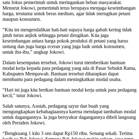
satu fokus pemerintah untuk meringankan beban masyarakat.
Menurut Jokowi, pemerintah terus berupaya menjaga keseimbangan
harga, terutama untuk beras medium, agar tidak merugikan petani
maupun konsumen.
“Kita ini mengendalikan hati-hati supaya harga gabah kering tidak
jatuh turun anjlok sehingga petani dirugikan. Kita jaga
keseimbangan antara harga pokok produksi di petani yang harus
untung dan juga harga eceran yang juga baik untuk konsumen,
untuk ibu-ibu,” ungkap Jokowi.
Dalam kesempatan tersebut, Jokowi turut memberikan bantuan
modal kerja kepada para pedagang yang ada di Pasar Sebukit Rama,
Kabupaten Mempawah. Bantuan tersebut diharapkan dapat
membantu para pedagang dalam meningkatkan modal usaha.
“Hari ini juga kita berikan bantuan modal kerja untuk para pedagang
kecil,” tutur Jokowi.
Salah satunya, Asniah, pedagang sayur dan buah yang
mengungkapkan kebahagiaannya karena mendapat tambahan modal
untuk dagangannya. Ia juga bersyukur dagangannya dibeli langsung
oleh Presiden Jokowi.
“Bengkuang 1 kilo 3 ons dapat Rp150 ribu. Senang sekali. Terima
kasih ya Pak Jokowi. Semoga Pak Jokowi makin sukses, jaya terus