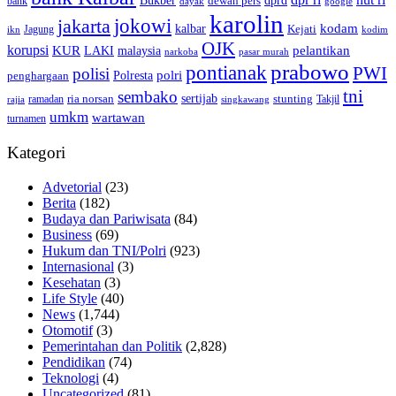
dpr ri
dprd
Bukber
dewan pers
bank
google
dayak
karolin
jokowi
jakarta
kalbar
kodam
Kejati
Jagung
ikn
kodim
OJK
korupsi
pelantikan
KUR
LAKI
malaysia
pasar murah
narkoba
prabowo
pontianak
PWI
polisi
polri
Polresta
penghargaan
tni
sembako
sertijab
ria norsan
stunting
Takjil
ramadan
rajia
singkawang
umkm
wartawan
turnamen
Kategori
Advetorial
(23)
Berita
(182)
Budaya dan Pariwisata
(84)
Business
(69)
Hukum dan TNI/Polri
(923)
Internasional
(3)
Kesehatan
(3)
Life Style
(40)
News
(1,744)
Otomotif
(3)
Pemerintahan dan Politik
(2,828)
Pendidikan
(74)
Teknologi
(4)
Uncategorized
(81)