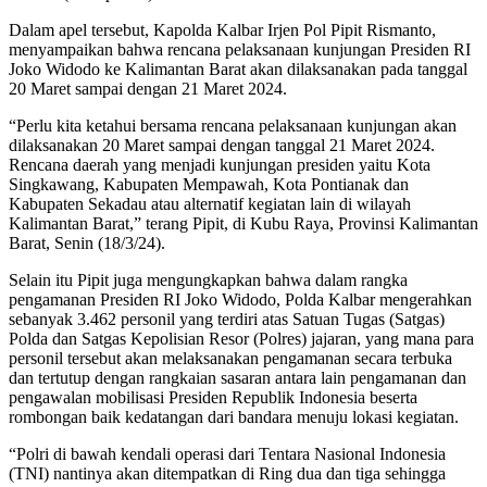
Dalam apel tersebut, Kapolda Kalbar Irjen Pol Pipit Rismanto,
menyampaikan bahwa rencana pelaksanaan kunjungan Presiden RI
Joko Widodo ke Kalimantan Barat akan dilaksanakan pada tanggal
20 Maret sampai dengan 21 Maret 2024.
“Perlu kita ketahui bersama rencana pelaksanaan kunjungan akan
dilaksanakan 20 Maret sampai dengan tanggal 21 Maret 2024.
Rencana daerah yang menjadi kunjungan presiden yaitu Kota
Singkawang, Kabupaten Mempawah, Kota Pontianak dan
Kabupaten Sekadau atau alternatif kegiatan lain di wilayah
Kalimantan Barat,” terang Pipit, di Kubu Raya, Provinsi Kalimantan
Barat, Senin (18/3/24).
Selain itu Pipit juga mengungkapkan bahwa dalam rangka
pengamanan Presiden RI Joko Widodo, Polda Kalbar mengerahkan
sebanyak 3.462 personil yang terdiri atas Satuan Tugas (Satgas)
Polda dan Satgas Kepolisian Resor (Polres) jajaran, yang mana para
personil tersebut akan melaksanakan pengamanan secara terbuka
dan tertutup dengan rangkaian sasaran antara lain pengamanan dan
pengawalan mobilisasi Presiden Republik Indonesia beserta
rombongan baik kedatangan dari bandara menuju lokasi kegiatan.
“Polri di bawah kendali operasi dari Tentara Nasional Indonesia
(TNI) nantinya akan ditempatkan di Ring dua dan tiga sehingga