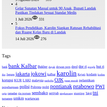
4
Gelar Sunatan Massal untuk 90 Anak, Bupati Landak
Pastikan Tindakan Sesuai Standar Medis
1 Juli 2026
331
5
Fokus Pendidikan, Karolin Siapkan Ratusan Rehabilitasi
dan Ruang Kelas Baru di Landak
14 Juli 2026
276
Tags
bank Kalbar
dpr ri
hut ri
dprd
Bukber
dewan pers
bank
google
dayak
karolin
jokowi
jakarta
kalbar
kodam
Kejati
Jagung
ikn
kodim
OJK
korupsi
pelantikan
KUR
LAKI
malaysia
pasar murah
narkoba
prabowo
pontianak
PWI
polisi
polri
Polresta
penghargaan
tni
sembako
sertijab
ria norsan
stunting
Takjil
ramadan
rajia
singkawang
umkm
wartawan
turnamen