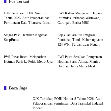
Pos Terkait
News
News
OJK Terbitkan POJK Nomor 8
PWI Kalbar Mengecam Dugaan
Tahun 2026, Atur Pelaporan dan
Intimidasi terhadap Wartawan,
Permintaan Data Transaksi Industri
Gara-gara Berita MBG
News
News
Pindar
Satgas Pasti Hentikan Kegiatan
Sejak Januari-Juli Imigrasi
SnapBoost
Pontianak Tunda Keberangkatan
124 WNI Tujuan Luar Negeri
News
News
PWI Pusat Resmi Melaporkan
PWI Pusat Sesalkan Pernyataan
Hotman Paris ke Polda Metro Jaya
Hotman Paris, Ahmad Munir :
Hotman Harus Minta Maaf
Baca Juga
OJK Terbitkan POJK Nomor 8 Tahun 2026, Atur
Pelaporan dan Permintaan Data Transaksi Industri
Pindar