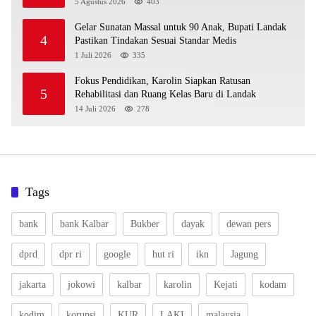
5 Agustus 2026
403
Gelar Sunatan Massal untuk 90 Anak, Bupati Landak
4
Pastikan Tindakan Sesuai Standar Medis
1 Juli 2026
335
Fokus Pendidikan, Karolin Siapkan Ratusan
5
Rehabilitasi dan Ruang Kelas Baru di Landak
14 Juli 2026
278
Tags
bank
bank Kalbar
Bukber
dayak
dewan pers
dprd
dpr ri
google
hut ri
ikn
Jagung
jakarta
jokowi
kalbar
karolin
Kejati
kodam
kodim
korupsi
KUR
LAKI
malaysia