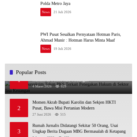
Polda Metro Jaya
News
21 Juli 2026
PWI Pusat Sesalkan Pernyataan Hotman Paris,
Ahmad Munir : Hotman Harus Minta Maaf
News
19 Juli 2026
Popular Posts
OJK dan Bareskrim Teken PKS Terkait Penegakan
1
Hukum di Sektor Jasa Keuangan
4 Maret 2026
829
Momen Akrab Bupati Karolin dan Sekjen HKTI
2
Pusat, Bawa Misi Pertanian Modern
27 Juni 2026
515
Rumah Jurnalis Didatangi Sekitar 50 Orang, Usai
3
Ungkap Berita Dugaan MBG Bermasalah di Ketapang