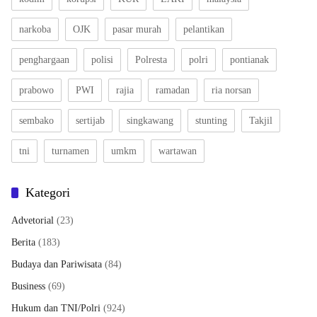
narkoba
OJK
pasar murah
pelantikan
penghargaan
polisi
Polresta
polri
pontianak
prabowo
PWI
rajia
ramadan
ria norsan
sembako
sertijab
singkawang
stunting
Takjil
tni
turnamen
umkm
wartawan
Kategori
Advetorial
(23)
Berita
(183)
Budaya dan Pariwisata
(84)
Business
(69)
Hukum dan TNI/Polri
(924)