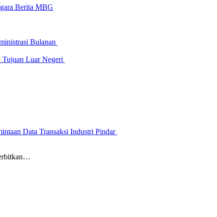
-gara Berita MBG
inistrasi Bulanan
I Tujuan Luar Negeri
ntaan Data Transaksi Industri Pindar
erbitkan…