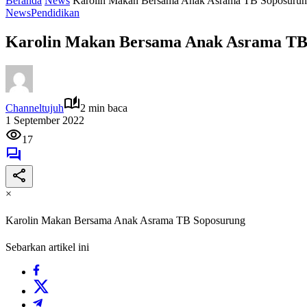
Beranda
News
Karolin Makan Bersama Anak Asrama TB Soposuru
News
Pendidikan
Karolin Makan Bersama Anak Asrama TB
Channeltujuh
2 min baca
1 September 2022
17
×
Karolin Makan Bersama Anak Asrama TB Soposurung
Sebarkan artikel ini