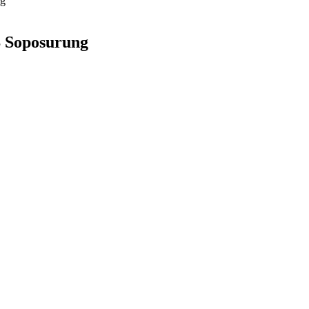
ng
 Soposurung