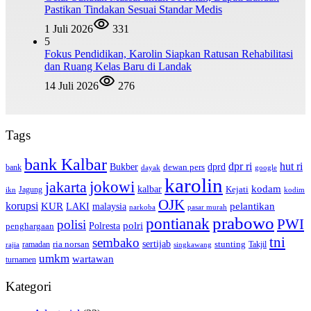
Pastikan Tindakan Sesuai Standar Medis
1 Juli 2026
331
5
Fokus Pendidikan, Karolin Siapkan Ratusan Rehabilitasi
dan Ruang Kelas Baru di Landak
14 Juli 2026
276
Tags
bank Kalbar
dpr ri
hut ri
dprd
Bukber
dewan pers
bank
google
dayak
karolin
jokowi
jakarta
kalbar
kodam
Kejati
Jagung
ikn
kodim
OJK
korupsi
pelantikan
KUR
LAKI
malaysia
pasar murah
narkoba
prabowo
pontianak
PWI
polisi
polri
Polresta
penghargaan
tni
sembako
sertijab
ria norsan
stunting
Takjil
ramadan
rajia
singkawang
umkm
wartawan
turnamen
Kategori