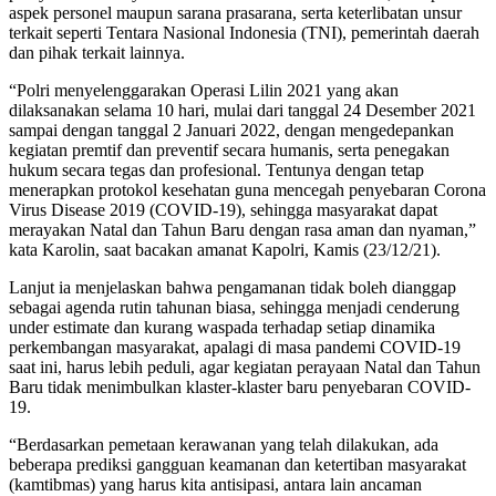
aspek personel maupun sarana prasarana, serta keterlibatan unsur
terkait seperti Tentara Nasional Indonesia (TNI), pemerintah daerah
dan pihak terkait lainnya.
“Polri menyelenggarakan Operasi Lilin 2021 yang akan
dilaksanakan selama 10 hari, mulai dari tanggal 24 Desember 2021
sampai dengan tanggal 2 Januari 2022, dengan mengedepankan
kegiatan premtif dan preventif secara humanis, serta penegakan
hukum secara tegas dan profesional. Tentunya dengan tetap
menerapkan protokol kesehatan guna mencegah penyebaran Corona
Virus Disease 2019 (COVID-19), sehingga masyarakat dapat
merayakan Natal dan Tahun Baru dengan rasa aman dan nyaman,”
kata Karolin, saat bacakan amanat Kapolri, Kamis (23/12/21).
Lanjut ia menjelaskan bahwa pengamanan tidak boleh dianggap
sebagai agenda rutin tahunan biasa, sehingga menjadi cenderung
under estimate dan kurang waspada terhadap setiap dinamika
perkembangan masyarakat, apalagi di masa pandemi COVID-19
saat ini, harus lebih peduli, agar kegiatan perayaan Natal dan Tahun
Baru tidak menimbulkan klaster-klaster baru penyebaran COVID-
19.
“Berdasarkan pemetaan kerawanan yang telah dilakukan, ada
beberapa prediksi gangguan keamanan dan ketertiban masyarakat
(kamtibmas) yang harus kita antisipasi, antara lain ancaman