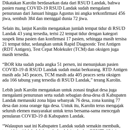
Dikatakan Karolin berdasarkan data dari RSUD Landak, bahwa
pasien ruang COVID-19 RSUD Landak sudah mengalami
penurunan dari Januari hingga Agustus ini angka terkonfirmasi 456
jiwa, sembuh 384 dan meniggal dunia 72 jiwa.
Selain itu, lanjut Karolin mengatakan jumlah tempat tidur di RSUD
Landak 43 yang tersedia, terisi 22 tempat tidur dengan kategori
suspek lima pasien dan konfirmasi 17 pasien, sehingga masih tersisa
21 tempat tidur, sedangkan untuk Rapid Diagnostic Test Antigen
(RDT Antigen), Test Cepat Molekuler (TCM) dan oksigen juga
masih tersedia.
“BOR kita sudah pada angka 51 persen, ini menunjukan pasien
COVID-19 di RSUD Landak sudah mulai berkurang. RTD Antigen
masih ada 345 peaces, TCM masih ada 405 peaces serta oksigen
ada 166 tabung yang tersedia di RSUD Landak,” terang Karolin.
Lebih jauh Karolin mengatakan untuk zonasi tingkat desa juga
mengalami penurunan serta sudah sebagian desa-desa di Kabupaten
Landak memasuki zona hijau sebanyak 76 desa, zona kuning 77
desa dan zona orange tiga desa. Untuk itu, Karolin terus mengajak
seluruh elemen masyarakat untuk terus bersama-sama mencegah
penularan COVID-19 di Kabupaten Landak.
“Walaupun saat ini Kabupaten Landak sudah semakin membaik,