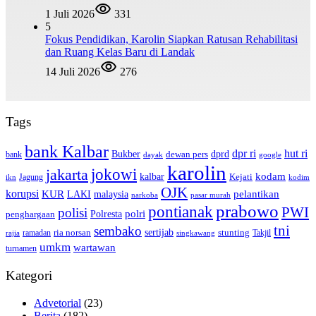
1 Juli 2026
331
5
Fokus Pendidikan, Karolin Siapkan Ratusan Rehabilitasi
dan Ruang Kelas Baru di Landak
14 Juli 2026
276
Tags
bank Kalbar
dpr ri
hut ri
dprd
Bukber
dewan pers
bank
google
dayak
karolin
jokowi
jakarta
kalbar
kodam
Kejati
Jagung
ikn
kodim
OJK
korupsi
pelantikan
KUR
LAKI
malaysia
pasar murah
narkoba
prabowo
pontianak
PWI
polisi
polri
Polresta
penghargaan
tni
sembako
sertijab
ria norsan
stunting
Takjil
ramadan
rajia
singkawang
umkm
wartawan
turnamen
Kategori
Advetorial
(23)
Berita
(182)