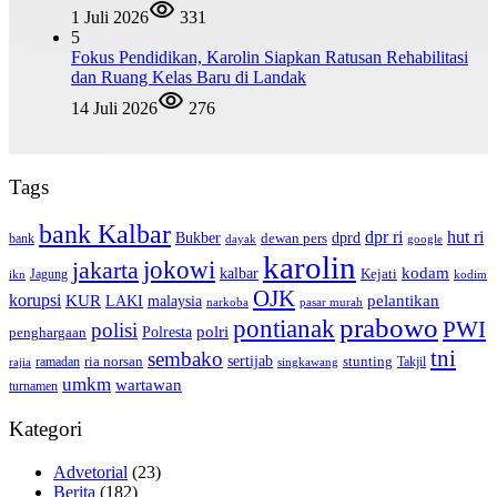
1 Juli 2026
331
5
Fokus Pendidikan, Karolin Siapkan Ratusan Rehabilitasi
dan Ruang Kelas Baru di Landak
14 Juli 2026
276
Tags
bank Kalbar
dpr ri
hut ri
dprd
Bukber
dewan pers
bank
google
dayak
karolin
jokowi
jakarta
kalbar
kodam
Kejati
Jagung
ikn
kodim
OJK
korupsi
pelantikan
KUR
LAKI
malaysia
pasar murah
narkoba
prabowo
pontianak
PWI
polisi
polri
Polresta
penghargaan
tni
sembako
sertijab
ria norsan
stunting
Takjil
ramadan
rajia
singkawang
umkm
wartawan
turnamen
Kategori
Advetorial
(23)
Berita
(182)