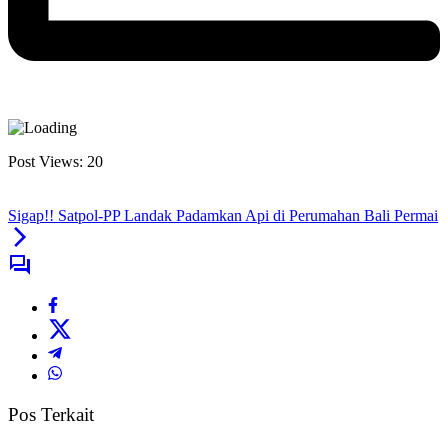
Post Views:
20
Sigap!! Satpol-PP Landak Padamkan Api di Perumahan Bali Permai
Pos Terkait