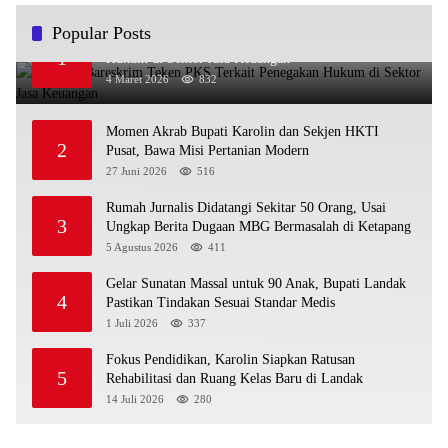
Popular Posts
OJK dan Bareskrim Teken PKS Terkait Penegakan
1
Hukum di Sektor Jasa Keuangan
4 Maret 2026
832
Momen Akrab Bupati Karolin dan Sekjen HKTI
2
Pusat, Bawa Misi Pertanian Modern
27 Juni 2026
516
Rumah Jurnalis Didatangi Sekitar 50 Orang, Usai
3
Ungkap Berita Dugaan MBG Bermasalah di Ketapang
5 Agustus 2026
411
Gelar Sunatan Massal untuk 90 Anak, Bupati Landak
4
Pastikan Tindakan Sesuai Standar Medis
1 Juli 2026
337
Fokus Pendidikan, Karolin Siapkan Ratusan
5
Rehabilitasi dan Ruang Kelas Baru di Landak
14 Juli 2026
280