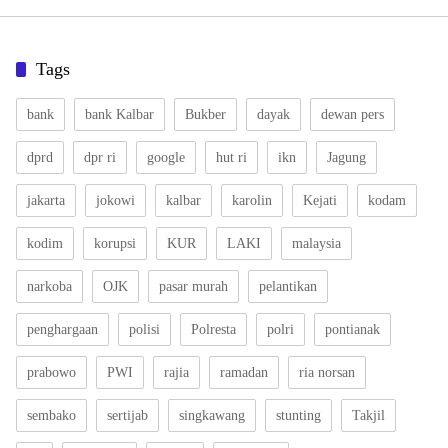
Tags
bank
bank Kalbar
Bukber
dayak
dewan pers
dprd
dpr ri
google
hut ri
ikn
Jagung
jakarta
jokowi
kalbar
karolin
Kejati
kodam
kodim
korupsi
KUR
LAKI
malaysia
narkoba
OJK
pasar murah
pelantikan
penghargaan
polisi
Polresta
polri
pontianak
prabowo
PWI
rajia
ramadan
ria norsan
sembako
sertijab
singkawang
stunting
Takjil