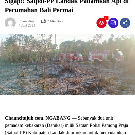
Sigap!! Satpol-PP Landak Padamkan Api di
Perumahan Bali Permai
15
Channeltujuh
2 Min Baca
4 Juni 2021
Channeltujuh.com, NGABANG
— Sebanyak dua unit
pemadam kebakaran (Damkar) milik Satuan Polisi Pamong Praja
(Satpol-PP) Kabupaten Landak diturunkan untuk memadamkan