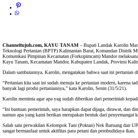
Channeltujuh.com, KAYU TANAM
– Bupati Landak Karolin Marg
Teknologi Pertanian (BPTP) Kalimantan Barat, Komandan Distrik 
Komunikasi Pimpinan Kecamatan (Forkopimcam) Mandor melaksanakan
Kayu Tanam, Kecamatan Mandor, Kabupaten Landak, Provinsi Kalim
Dalam sambutannya, Karolin, mengatakan bahwa saat ini pertanian 
“Pertanian kita saat ini sudah menuju ke pertanian modern, karena t
banyak lagi prodsi pertaniannya,” kata Karolin, Senin (31/5/21).
Karolin meminta agar apa yag sudah diberikan dari pemerintah kepada 
“Ini bantuan pemerintah, saya harapkan dapat dijaga, dirawat, dan 
namun apa yang kami berikan merupakan bentuk dari penyemangat kam
Salah satu perwakilan Kelompok Tani (Poktan) Nek Baruang dan UPR
sangat bermanfaat untuk aktifitas para petani dan pembudidaya ikan.