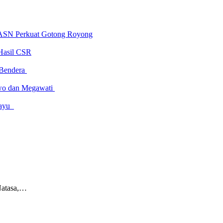
 ASN Perkuat Gotong Royong
Hasil CSR
 Bendera
owo dan Megawati
amayu
Natasa,…