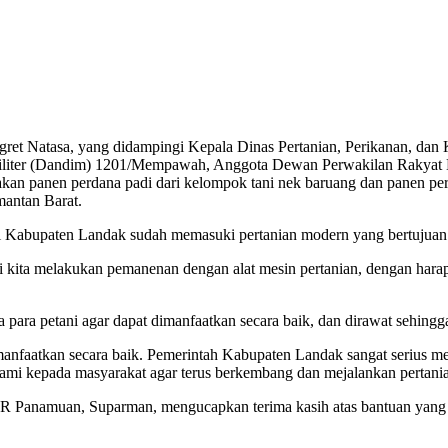
ret Natasa, yang didampingi Kepala Dinas Pertanian, Perikanan, dan
Militer (Dandim) 1201/Mempawah, Anggota Dewan Perwakilan Rakyat
 panen perdana padi dari kelompok tani nek baruang dan panen per
antan Barat.
di Kabupaten Landak sudah memasuki pertanian modern yang bertujua
adi kita melakukan pemanenan dengan alat mesin pertanian, dengan har
para petani agar dapat dimanfaatkan secara baik, dan dirawat sehingga
dimanfaatkan secara baik. Pemerintah Kabupaten Landak sangat serius 
i kepada masyarakat agar terus berkembang dan mejalankan pertanian
 Panamuan, Suparman, mengucapkan terima kasih atas bantuan yang te