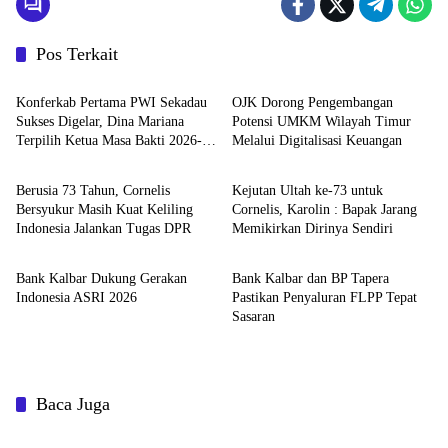
Pos Terkait
Berita
Berita
Konferkab Pertama PWI Sekadau
OJK Dorong Pengembangan
Sukses Digelar, Dina Mariana
Potensi UMKM Wilayah Timur
Terpilih Ketua Masa Bakti 2026-
Melalui Digitalisasi Keuangan
Berita
Berita
2029
Berusia 73 Tahun, Cornelis
Kejutan Ultah ke-73 untuk
Bersyukur Masih Kuat Keliling
Cornelis, Karolin : Bapak Jarang
Indonesia Jalankan Tugas DPR
Memikirkan Dirinya Sendiri
Berita
Berita
Bank Kalbar Dukung Gerakan
Bank Kalbar dan BP Tapera
Indonesia ASRI 2026
Pastikan Penyaluran FLPP Tepat
Sasaran
Baca Juga