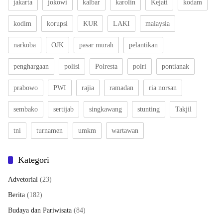
jakarta
jokowi
kalbar
karolin
Kejati
kodam
kodim
korupsi
KUR
LAKI
malaysia
narkoba
OJK
pasar murah
pelantikan
penghargaan
polisi
Polresta
polri
pontianak
prabowo
PWI
rajia
ramadan
ria norsan
sembako
sertijab
singkawang
stunting
Takjil
tni
turnamen
umkm
wartawan
Kategori
Advetorial
(23)
Berita
(182)
Budaya dan Pariwisata
(84)