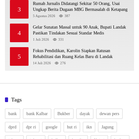
Rumah Jurnalis Didatangi Sekitar 50 Orang, Usai
3
Ungkap Berita Dugaan MBG Bermasalah di Ketapang
5 Agustus 2026
387
Gelar Sunatan Massal untuk 90 Anak, Bupati Landak
4
Pastikan Tindakan Sesuai Standar Medis
1 Juli 2026
331
Fokus Pendidikan, Karolin Siapkan Ratusan
5
Rehabilitasi dan Ruang Kelas Baru di Landak
14 Juli 2026
276
Tags
bank
bank Kalbar
Bukber
dayak
dewan pers
dprd
dpr ri
google
hut ri
ikn
Jagung