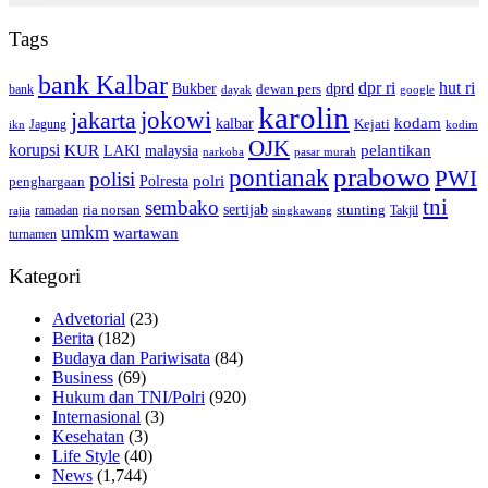
Tags
bank Kalbar
dpr ri
hut ri
dprd
Bukber
dewan pers
bank
google
dayak
karolin
jokowi
jakarta
kalbar
kodam
Kejati
Jagung
ikn
kodim
OJK
korupsi
pelantikan
KUR
LAKI
malaysia
pasar murah
narkoba
prabowo
pontianak
PWI
polisi
polri
Polresta
penghargaan
tni
sembako
sertijab
ria norsan
stunting
Takjil
ramadan
rajia
singkawang
umkm
wartawan
turnamen
Kategori
Advetorial
(23)
Berita
(182)
Budaya dan Pariwisata
(84)
Business
(69)
Hukum dan TNI/Polri
(920)
Internasional
(3)
Kesehatan
(3)
Life Style
(40)
News
(1,744)