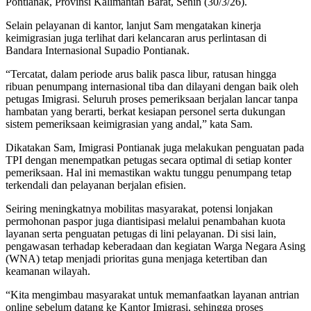
Pontianak, Provinsi Kalimantan Barat, Senin (30/3/26).
Selain pelayanan di kantor, lanjut Sam mengatakan kinerja
keimigrasian juga terlihat dari kelancaran arus perlintasan di
Bandara Internasional Supadio Pontianak.
“Tercatat, dalam periode arus balik pasca libur, ratusan hingga
ribuan penumpang internasional tiba dan dilayani dengan baik oleh
petugas Imigrasi. Seluruh proses pemeriksaan berjalan lancar tanpa
hambatan yang berarti, berkat kesiapan personel serta dukungan
sistem pemeriksaan keimigrasian yang andal,” kata Sam.
Dikatakan Sam, Imigrasi Pontianak juga melakukan penguatan pada
TPI dengan menempatkan petugas secara optimal di setiap konter
pemeriksaan. Hal ini memastikan waktu tunggu penumpang tetap
terkendali dan pelayanan berjalan efisien.
Seiring meningkatnya mobilitas masyarakat, potensi lonjakan
permohonan paspor juga diantisipasi melalui penambahan kuota
layanan serta penguatan petugas di lini pelayanan. Di sisi lain,
pengawasan terhadap keberadaan dan kegiatan Warga Negara Asing
(WNA) tetap menjadi prioritas guna menjaga ketertiban dan
keamanan wilayah.
“Kita mengimbau masyarakat untuk memanfaatkan layanan antrian
online sebelum datang ke Kantor Imigrasi, sehingga proses