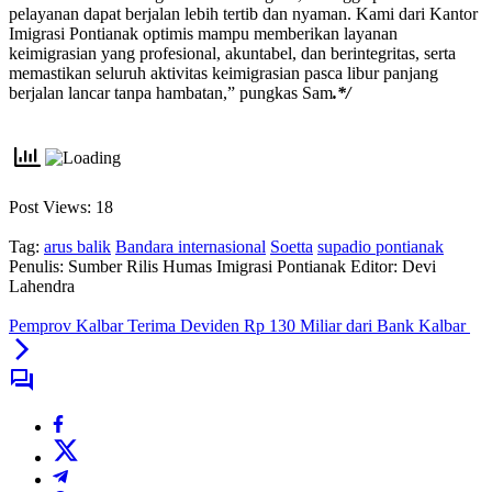
pelayanan dapat berjalan lebih tertib dan nyaman. Kami dari Kantor
Imigrasi Pontianak optimis mampu memberikan layanan
keimigrasian yang profesional, akuntabel, dan berintegritas, serta
memastikan seluruh aktivitas keimigrasian pasca libur panjang
berjalan lancar tanpa hambatan,” pungkas Sam
.*/
Post Views:
18
Tag:
arus balik
Bandara internasional
Soetta
supadio pontianak
Penulis: Sumber Rilis Humas Imigrasi Pontianak
Editor: Devi
Lahendra
Pemprov Kalbar Terima Deviden Rp 130 Miliar dari Bank Kalbar