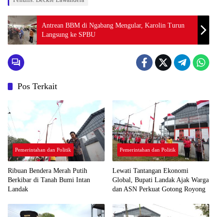
Antrean BBM di Ngabang Mengular, Karolin Turun
Langsung ke SPBU
Pos Terkait
Pemerintahan dan Politik
Pemerintahan dan Politik
Ribuan Bendera Merah Putih
Lewati Tantangan Ekonomi
Berkibar di Tanah Bumi Intan
Global, Bupati Landak Ajak Warga
Landak
dan ASN Perkuat Gotong Royong