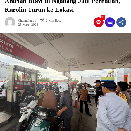
Antrian BBM di Ngabang Jadi Perhatian,
Karolin Turun ke Lokasi
21
Channeltujuh
2 Min Baca
25 Maret 2026