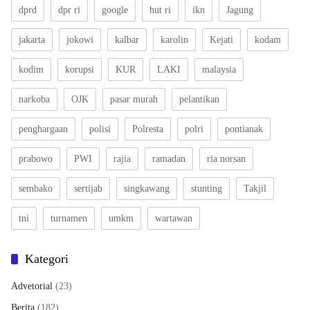
dprd
dpr ri
google
hut ri
ikn
Jagung
jakarta
jokowi
kalbar
karolin
Kejati
kodam
kodim
korupsi
KUR
LAKI
malaysia
narkoba
OJK
pasar murah
pelantikan
penghargaan
polisi
Polresta
polri
pontianak
prabowo
PWI
rajia
ramadan
ria norsan
sembako
sertijab
singkawang
stunting
Takjil
tni
turnamen
umkm
wartawan
Kategori
Advetorial
(23)
Berita
(182)