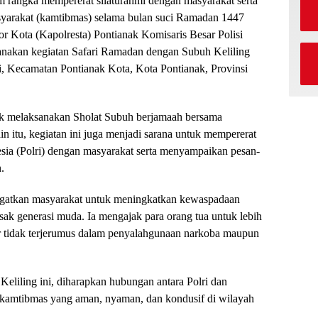
 rangka mempererat silaturahmi dengan masyarakat serta
syarakat (kamtibmas) selama bulan suci Ramadan 1447
r Kota (Kapolresta) Pontianak Komisaris Besar Polisi
nakan kegiatan Safari Ramadan dengan Subuh Keliling
i, Kecamatan Pontianak Kota, Kota Pontianak, Provinsi
nak melaksanakan Sholat Subuh berjamaah bersama
n itu, kegiatan ini juga menjadi sarana untuk mempererat
sia (Polri) dengan masyarakat serta menyampaikan pesan-
.
ingatkan masyarakat untuk meningkatkan kewaspadaan
ak generasi muda. Ia mengajak para orang tua untuk lebih
 tidak terjerumus dalam penyalahgunaan narkoba maupun
eliling ini, diharapkan hubungan antara Polri dan
asi kamtibmas yang aman, nyaman, dan kondusif di wilayah