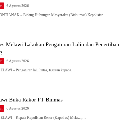
ri
6 Agustus 2026
 PONTIANAK – Bidang Hubungan Masyarakat (Bidhumas) Kepolisian…
res Melawi Lakukan Pengaturan Lalin dan Penertiban
ng
ri
6 Agustus 2026
ELAWI – Pengaturan lalu lintas, teguran kepada…
awi Buka Rakor FT Binmas
ri
6 Agustus 2026
MELAWI – Kepala Kepolisian Resor (Kapolres) Melawi,…