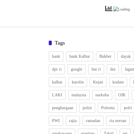
Tags
bank
bank Kalbar
Bukber
dayak
dpr ri
google
hut ri
ikn
Jagu
kalbar
karolin
Kejati
kodam
LAKI
malaysia
narkoba
OJK
penghargaan
polisi
Polresta
polri
PWI
rajia
ramadan
ria norsan
singkawang
stunting
Takjil
tni