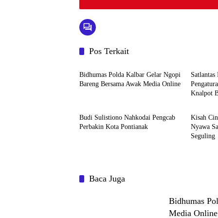
Pos Terkait
Hukum dan TNI/Polri
Hukum d
Bidhumas Polda Kalbar Gelar Ngopi
Satlantas
Bareng Bersama Awak Media Online
Pengatura
Knalpot 
Hukum dan TNI/Polri
Hukum d
Budi Sulistiono Nahkodai Pengcab
Kisah Cin
Perbakin Kota Pontianak
Nyawa Sa
Seguling
Baca Juga
Bidhumas Pol
Media Online