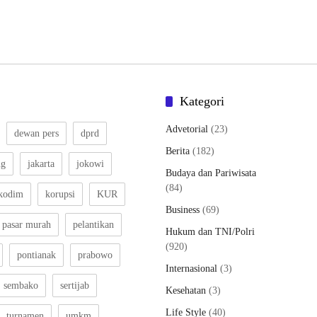
Kategori
Advetorial
(23)
dewan pers
dprd
Berita
(182)
ng
jakarta
jokowi
Budaya dan Pariwisata
(84)
kodim
korupsi
KUR
Business
(69)
pasar murah
pelantikan
Hukum dan TNI/Polri
(920)
pontianak
prabowo
Internasional
(3)
sembako
sertijab
Kesehatan
(3)
Life Style
(40)
turnamen
umkm