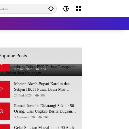
Popular Posts
OJK dan Bareskrim Teken PKS
1
Terkait Penegakan Hukum di Sektor
Jasa Keuangan
4 Maret 2026
823
Momen Akrab Bupati Karolin dan
2
Sekjen HKTI Pusat, Bawa Misi
Pertanian Modern
27 Juni 2026
509
Rumah Jurnalis Didatangi Sekitar 50
3
Orang, Usai Ungkap Berita Dugaan
MBG Bermasalah di Ketapang
5 Agustus 2026
369
Gelar Sunatan Massal untuk 90 Anak,