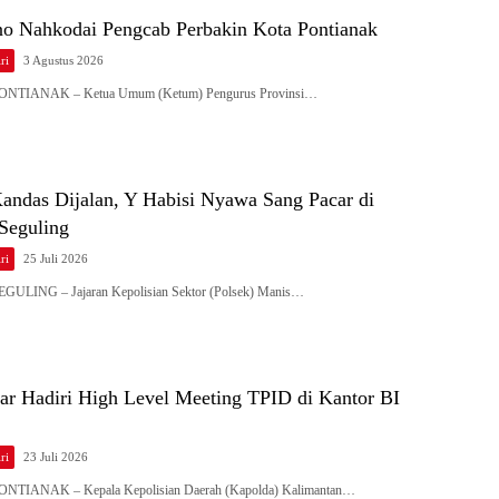
ono Nahkodai Pengcab Perbakin Kota Pontianak
ri
3 Agustus 2026
 PONTIANAK – Ketua Umum (Ketum) Pengurus Provinsi…
Kandas Dijalan, Y Habisi Nyawa Sang Pacar di
Seguling
ri
25 Juli 2026
SEGULING – Jajaran Kepolisian Sektor (Polsek) Manis…
ar Hadiri High Level Meeting TPID di Kantor BI
ri
23 Juli 2026
PONTIANAK – Kepala Kepolisian Daerah (Kapolda) Kalimantan…