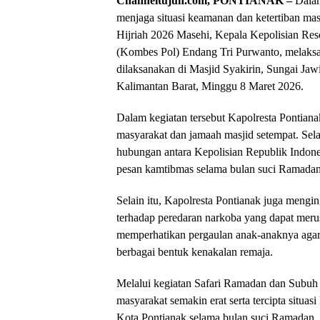
Channeltujuh.com, PONTIANAK –
Dalam
menjaga situasi keamanan dan ketertiban ma
Hijriah 2026 Masehi, Kepala Kepolisian Reso
(Kombes Pol) Endang Tri Purwanto, melaksa
dilaksanakan di Masjid Syakirin, Sungai Jaw
Kalimantan Barat, Minggu 8 Maret 2026.
Dalam kegiatan tersebut Kapolresta Pontia
masyarakat dan jamaah masjid setempat. Selai
hubungan antara Kepolisian Republik Indone
pesan kamtibmas selama bulan suci Ramadan
Selain itu, Kapolresta Pontianak juga meng
terhadap peredaran narkoba yang dapat merus
memperhatikan pergaulan anak-anaknya agar
berbagai bentuk kenakalan remaja.
Melalui kegiatan Safari Ramadan dan Subuh K
masyarakat semakin erat serta tercipta situ
Kota Pontianak selama bulan suci Ramadan.