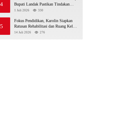
4
Bupati Landak Pastikan Tindakan
Sesuai Standar Medis
1 Juli 2026
330
Fokus Pendidikan, Karolin Siapkan
5
Ratusan Rehabilitasi dan Ruang Kelas
Baru di Landak
14 Juli 2026
276