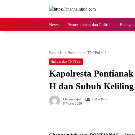
Langsung
ke
konten
News
Pemerintahan dan Politik
Budaya d
Beranda
Hukum dan TNI/Polri
Hukum dan TNI/Polri
Kapolresta Pontianak
H dan Subuh Kelilin
Channeltujuh
2 Min Baca
8 Maret 2026