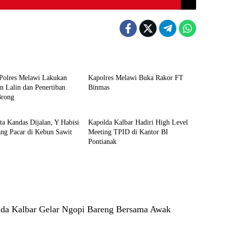
an TNI/Polri
Hukum dan TNI/Polri
 Polres Melawi Lakukan
Kapolres Melawi Buka Rakor FT
n Lalin dan Penertiban
Binmas
Brong
an TNI/Polri
Hukum dan TNI/Polri
ta Kandas Dijalan, Y Habisi
Kapolda Kalbar Hadiri High Level
ng Pacar di Kebun Sawit
Meeting TPID di Kantor BI
Pontianak
da Kalbar Gelar Ngopi Bareng Bersama Awak