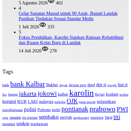
5 Agustus 2026
402
4
Gelar Sunatan Massal untuk 90 Anak, Bupati Landak
Pastikan Tindakan Sesuai Standar Medis
1 Juli 2026
335
5
Fokus Pendidikan, Karolin Siapkan Ratusan Rehabilitasi
dan Ruang Kelas Baru di Landak
14 Juli 2026
278
Tags
bank Kalbar
dpr ri
hut ri
dprd
Bukber
dewan pers
bank
google
dayak
karolin
jokowi
jakarta
kalbar
kodam
Kejati
Jagung
ikn
kodim
OJK
korupsi
pelantikan
KUR
LAKI
malaysia
pasar murah
narkoba
prabowo
pontianak
PWI
polisi
polri
Polresta
penghargaan
tni
sembako
sertijab
ria norsan
stunting
Takjil
ramadan
rajia
singkawang
umkm
wartawan
turnamen