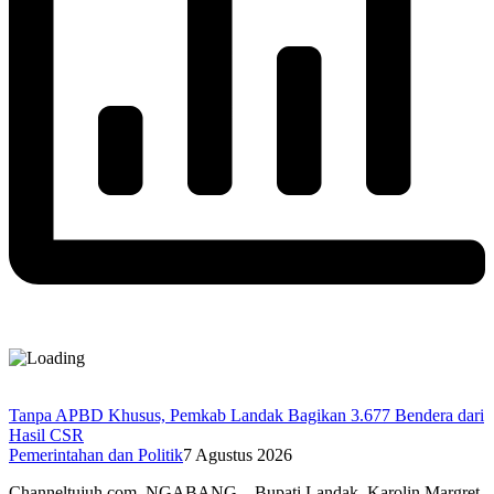
Tanpa APBD Khusus, Pemkab Landak Bagikan 3.677 Bendera dari
Hasil CSR
Pemerintahan dan Politik
7 Agustus 2026
Channeltujuh.com, NGABANG – Bupati Landak, Karolin Margret