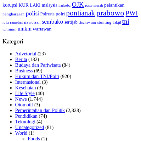
OJK
korupsi
pelantikan
KUR
LAKI
malaysia
pasar murah
narkoba
prabowo
pontianak
PWI
polisi
polri
Polresta
penghargaan
tni
sembako
sertijab
ria norsan
stunting
Takjil
ramadan
rajia
singkawang
umkm
wartawan
turnamen
Kategori
Advetorial
(23)
Berita
(182)
Budaya dan Pariwisata
(84)
Business
(69)
Hukum dan TNI/Polri
(920)
Internasional
(3)
Kesehatan
(3)
Life Style
(40)
News
(1,744)
Otomotif
(3)
Pemerintahan dan Politik
(2,828)
Pendidikan
(74)
Teknologi
(4)
Uncategorized
(81)
World
(1)
Foods
(1)