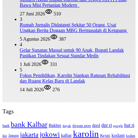
Bawa Misi Pertanian Modern
27 Juni 2026
510
3
Rumah Jurnalis Didatangi Sekitar 50 Orang, Usai
Ungkap Berita Dugaan MBG Bermasalah di Ketapang
5 Agustus 2026
387
4
Gelar Sunatan Massal untuk 90 Anak, Bupati Landak
Pastikan Tindakan Sesuai Standar Medis
1 Juli 2026
331
5
Fokus Pendidikan, Karolin Siapkan Ratusan Rehabilitasi
dan Ruang Kelas Baru di Landak
14 Juli 2026
276
Tags
bank Kalbar
dpr ri
hut ri
dprd
Bukber
dewan pers
bank
google
dayak
karolin
jokowi
jakarta
kalbar
kodam
Kejati
Jagung
ikn
kodim