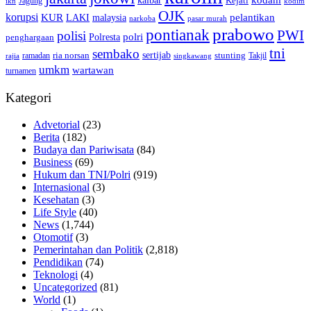
kalbar
kodam
Kejati
Jagung
ikn
kodim
OJK
korupsi
pelantikan
KUR
LAKI
malaysia
pasar murah
narkoba
prabowo
pontianak
PWI
polisi
polri
Polresta
penghargaan
tni
sembako
sertijab
ria norsan
stunting
Takjil
ramadan
rajia
singkawang
umkm
wartawan
turnamen
Kategori
Advetorial
(23)
Berita
(182)
Budaya dan Pariwisata
(84)
Business
(69)
Hukum dan TNI/Polri
(919)
Internasional
(3)
Kesehatan
(3)
Life Style
(40)
News
(1,744)
Otomotif
(3)
Pemerintahan dan Politik
(2,818)
Pendidikan
(74)
Teknologi
(4)
Uncategorized
(81)
World
(1)