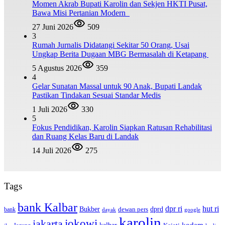
Momen Akrab Bupati Karolin dan Sekjen HKTI Pusat,
Bawa Misi Pertanian Modern
27 Juni 2026
509
3
Rumah Jurnalis Didatangi Sekitar 50 Orang, Usai
Ungkap Berita Dugaan MBG Bermasalah di Ketapang
5 Agustus 2026
359
4
Gelar Sunatan Massal untuk 90 Anak, Bupati Landak
Pastikan Tindakan Sesuai Standar Medis
1 Juli 2026
330
5
Fokus Pendidikan, Karolin Siapkan Ratusan Rehabilitasi
dan Ruang Kelas Baru di Landak
14 Juli 2026
275
Tags
bank Kalbar
dpr ri
hut ri
dprd
Bukber
dewan pers
bank
google
dayak
karolin
jokowi
jakarta