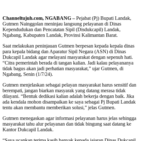
Channeltujuh.com, NGABANG –
Pejabat (Pj) Bupati Landak,
Gutmen Nainggolan meninjau langsung pelayanan di Dinas
Kependudukan dan Pencatatan Sipil (Disdukcapil) Landak,
Ngabang, Kabupaten Landak, Provinsi Kalimantan Barat.
Saat melakukan peninjauan Gutmen berpesan kepada kepala dinas
para kepala bidang dan Aparatur Sipil Negara (ASN) di Dinas
Dukcapil Landak agar melayani masyarakat dengan sepenuh hati.
“Citra pemerintah berada di tangan kalian. Jadi kalau pelayananya
tidak bagus akan jadi perhatian masyarakat,” ujar Gutmen, di
Ngabang, Senin (1/7/24).
Gutmen menjelaskan sebagai pelayan masyarakat harus sensitif dan
berempati, jangan biarkan masyarak yang datang merasa tidak
dilayani. “Bentuk dedikasi kalian adalah bekerja dengan baik. Jika
ada kendala mohon disampaikan ke saya sebagai Pj Bupati Landak
tentu akan membantu memberikan solusi,” jelas Gutmen.
Gutmen menegaskan agar informasi pelayanan harus jelas sehingga
masyarakat tahu alur pelayanan dan tidak bingung saat datang ke
Kantor Dukcapil Landak.
“Saya ucapkan terima kasih banyak kepada jajaran Dinas Dukcapil