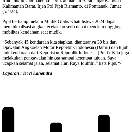
Rute mudik kabupaten kota di Kalimantan Barat,” ujar Kapolda
Kalimantan Barat, Irjen Pol Pipit Rismanto, di Pontianak, Jumat
(5/4/24).
Pipit berharap melalui Mudik Gratis Khatulistiwa 2024 dapat
meminimalisasi angka kecelakaan serta dapat menekan tingginya
mobilitas kendaraan saat mudik.
“Sebanyak 45 kendaraan kita siapkan, diantaranya 38 bis dari
Djawatan Angkoetan Motor Repoeblik Indonesia (Damri) dan tujuh
unit kendaraan dari Kepolisian Republik Indonesia (Polri). Kita juga
melakukan pengawalan hingga sampai ketempat tujuan. Saya
ucapkan selamat jalan, selamat Hari Raya Idulfitri,” kata Pipit
.*/
Laporan : Devi Lahendra