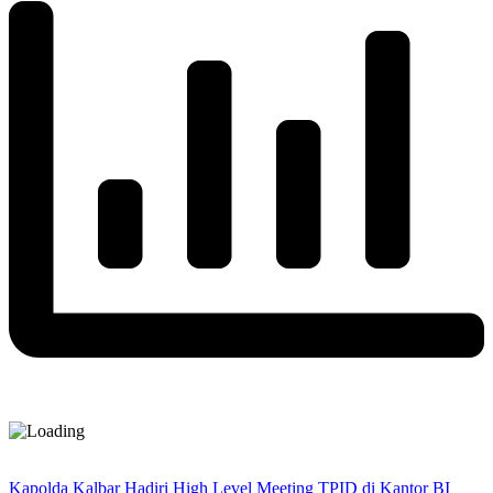
Kapolda Kalbar Hadiri High Level Meeting TPID di Kantor BI