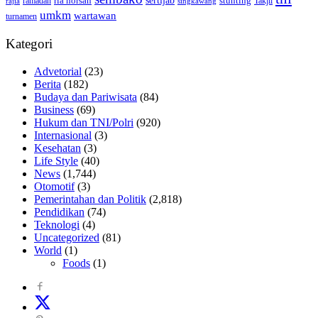
sertijab
ria norsan
stunting
Takjil
ramadan
rajia
singkawang
umkm
wartawan
turnamen
Kategori
Advetorial
(23)
Berita
(182)
Budaya dan Pariwisata
(84)
Business
(69)
Hukum dan TNI/Polri
(920)
Internasional
(3)
Kesehatan
(3)
Life Style
(40)
News
(1,744)
Otomotif
(3)
Pemerintahan dan Politik
(2,818)
Pendidikan
(74)
Teknologi
(4)
Uncategorized
(81)
World
(1)
Foods
(1)