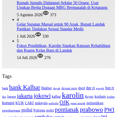
Rumah Jurnalis Didatangi Sekitar 50 Orang, Usai
Ungkap Berita Dugaan MBG Bermasalah di Ketapang
5 Agustus 2026
373
4
Gelar Sunatan Massal untuk 90 Anak, Bupati Landak
Pastikan Tindakan Sesuai Standar Medis
1 Juli 2026
330
5
Fokus Pendidikan, Karolin Siapkan Ratusan Rehabilitasi
dan Ruang Kelas Baru di Landak
14 Juli 2026
276
Tags
bank Kalbar
dpr ri
hut ri
dprd
Bukber
dewan pers
bank
google
dayak
karolin
jokowi
jakarta
kalbar
kodam
Kejati
Jagung
ikn
kodim
OJK
korupsi
pelantikan
KUR
LAKI
malaysia
pasar murah
narkoba
prabowo
pontianak
PWI
polisi
polri
Polresta
penghargaan
tni
sembako