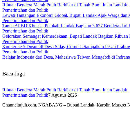
Ribuan Bendera Merah Putih Berkibar di Tanah Bumi Intan Landak
Pemerintahan dan Politik
Lewati Tantangan Ekonomi Global, Bupati Landak Ajak Warga dan
Pemerintahan dan Politik
Tanpa APBD Khusus, Pemkab Landak Bagikan 3.677 Bendera dari 
Pemerintahan dan Politik
Gelorakan Semangat Kemerdekaan, Bupati Landak Bagikan Ribuan
Pemerintahan dan Politik
Kunker ke 5 Dusun di Desa Sidas, Cornelis Sampaikan Pesan Prab
Pemerintahan dan Politik
Belajar Indonesia dari Desa, Mahasiswa Taiwan Mengabdi di Indr
Baca Juga
Ribuan Bendera Merah Putih Berkibar di Tanah Bumi Intan Landak
Pemerintahan dan Politik
7 Agustus 2026
Channeltujuh.com, NGABANG – Bupati Landak, Karolin Margret 