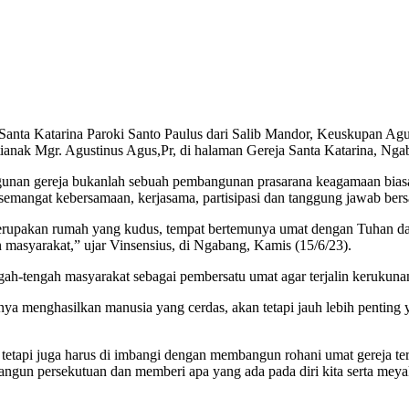
anta Katarina Paroki Santo Paulus dari Salib Mandor, Keuskupan Agu
anak Mgr. Agustinus Agus,Pr, di halaman Gereja Santa Katarina, Nga
n gereja bukanlah sebuah pembangunan prasarana keagamaan biasa, tet
semangat kebersamaan, kerjasama, partisipasi dan tanggung jawab ber
merupakan rumah yang kudus, tempat bertemunya umat dengan Tuhan da
masyarakat,” ujar Vinsensius, di Ngabang, Kamis (15/6/23).
gah-tengah masyarakat sebagai pembersatu umat agar terjalin kerukun
anya menghasilkan manusia yang cerdas, akan tetapi jauh lebih pentin
api juga harus di imbangi dengan membangun rohani umat gereja ter
gun persekutuan dan memberi apa yang ada pada diri kita serta meya