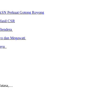
 ASN Perkuat Gotong Royong
Hasil CSR
 Bendera
owo dan Megawati
amayu
Natasa,…