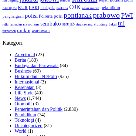
kalbar
kodam
Kejati
Jagung
ikn
kodim
OJK
korupsi
pelantikan
KUR
LAKI
malaysia
pasar murah
narkoba
prabowo
pontianak
PWI
polisi
polri
Polresta
penghargaan
tni
sembako
sertijab
ria norsan
stunting
Takjil
ramadan
rajia
singkawang
umkm
wartawan
turnamen
Kategori
Advetorial
(23)
Berita
(183)
Budaya dan Pariwisata
(84)
Business
(69)
Hukum dan TNI/Polri
(925)
Internasional
(3)
Kesehatan
(3)
Life Style
(40)
News
(1,744)
Otomotif
(3)
Pemerintahan dan Politik
(2,830)
Pendidikan
(74)
Teknologi
(4)
Uncategorized
(81)
World
(1)