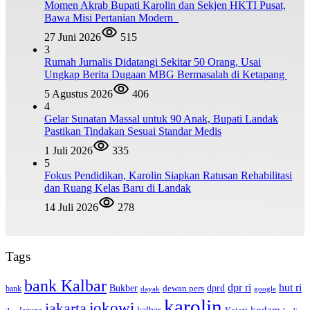
Momen Akrab Bupati Karolin dan Sekjen HKTI Pusat,
Bawa Misi Pertanian Modern
27 Juni 2026
515
3
Rumah Jurnalis Didatangi Sekitar 50 Orang, Usai
Ungkap Berita Dugaan MBG Bermasalah di Ketapang
5 Agustus 2026
406
4
Gelar Sunatan Massal untuk 90 Anak, Bupati Landak
Pastikan Tindakan Sesuai Standar Medis
1 Juli 2026
335
5
Fokus Pendidikan, Karolin Siapkan Ratusan Rehabilitasi
dan Ruang Kelas Baru di Landak
14 Juli 2026
278
Tags
bank Kalbar
dpr ri
hut ri
dprd
Bukber
dewan pers
bank
google
dayak
karolin
jokowi
jakarta