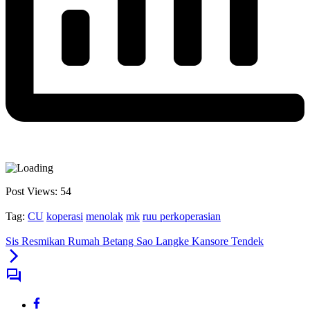
Post Views:
54
Tag:
CU
koperasi
menolak
mk
ruu perkoperasian
Sis Resmikan Rumah Betang Sao Langke Kansore Tendek