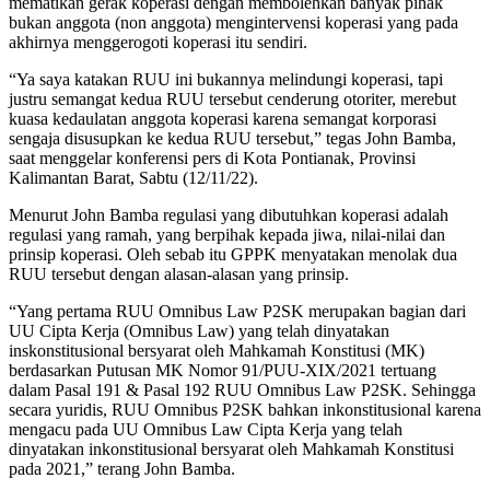
mematikan gerak koperasi dengan membolehkan banyak pihak
bukan anggota (non anggota) mengintervensi koperasi yang pada
akhirnya menggerogoti koperasi itu sendiri.
“Ya saya katakan RUU ini bukannya melindungi koperasi, tapi
justru semangat kedua RUU tersebut cenderung otoriter, merebut
kuasa kedaulatan anggota koperasi karena semangat korporasi
sengaja disusupkan ke kedua RUU tersebut,” tegas John Bamba,
saat menggelar konferensi pers di Kota Pontianak, Provinsi
Kalimantan Barat, Sabtu (12/11/22).
Menurut John Bamba regulasi yang dibutuhkan koperasi adalah
regulasi yang ramah, yang berpihak kepada jiwa, nilai-nilai dan
prinsip koperasi. Oleh sebab itu GPPK menyatakan menolak dua
RUU tersebut dengan alasan-alasan yang prinsip.
“Yang pertama RUU Omnibus Law P2SK merupakan bagian dari
UU Cipta Kerja (Omnibus Law) yang telah dinyatakan
inskonstitusional bersyarat oleh Mahkamah Konstitusi (MK)
berdasarkan Putusan MK Nomor 91/PUU-XIX/2021 tertuang
dalam Pasal 191 & Pasal 192 RUU Omnibus Law P2SK. Sehingga
secara yuridis, RUU Omnibus P2SK bahkan inkonstitusional karena
mengacu pada UU Omnibus Law Cipta Kerja yang telah
dinyatakan inkonstitusional bersyarat oleh Mahkamah Konstitusi
pada 2021,” terang John Bamba.