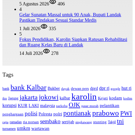
5 Agustus 2026
406
4
Gelar Sunatan Massal untuk 90 Anak, Bupati Landak
Pastikan Tindakan Sesuai Standar Medis
1 Juli 2026
335
5
Fokus Pendidikan, Karolin Siapkan Ratusan Rehabilitasi
dan Ruang Kelas Baru di Landak
14 Juli 2026
278
Tags
bank Kalbar
dpr ri
hut ri
dprd
Bukber
dewan pers
bank
google
dayak
karolin
jokowi
jakarta
kalbar
kodam
Kejati
Jagung
ikn
kodim
OJK
korupsi
pelantikan
KUR
LAKI
malaysia
pasar murah
narkoba
prabowo
pontianak
PWI
polisi
polri
Polresta
penghargaan
tni
sembako
sertijab
ria norsan
stunting
Takjil
ramadan
rajia
singkawang
umkm
wartawan
turnamen