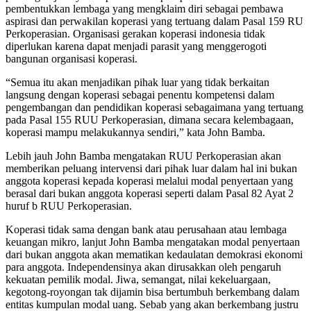
pembentukkan lembaga yang mengklaim diri sebagai pembawa
aspirasi dan perwakilan koperasi yang tertuang dalam Pasal 159 RU
Perkoperasian. Organisasi gerakan koperasi indonesia tidak
diperlukan karena dapat menjadi parasit yang menggerogoti
bangunan organisasi koperasi.
“Semua itu akan menjadikan pihak luar yang tidak berkaitan
langsung dengan koperasi sebagai penentu kompetensi dalam
pengembangan dan pendidikan koperasi sebagaimana yang tertuang
pada Pasal 155 RUU Perkoperasian, dimana secara kelembagaan,
koperasi mampu melakukannya sendiri,” kata John Bamba.
Lebih jauh John Bamba mengatakan RUU Perkoperasian akan
memberikan peluang intervensi dari pihak luar dalam hal ini bukan
anggota koperasi kepada koperasi melalui modal penyertaan yang
berasal dari bukan anggota koperasi seperti dalam Pasal 82 Ayat 2
huruf b RUU Perkoperasian.
Koperasi tidak sama dengan bank atau perusahaan atau lembaga
keuangan mikro, lanjut John Bamba mengatakan modal penyertaan
dari bukan anggota akan mematikan kedaulatan demokrasi ekonomi
para anggota. Independensinya akan dirusakkan oleh pengaruh
kekuatan pemilik modal. Jiwa, semangat, nilai kekeluargaan,
kegotong-royongan tak dijamin bisa bertumbuh berkembang dalam
entitas kumpulan modal uang. Sebab yang akan berkembang justru