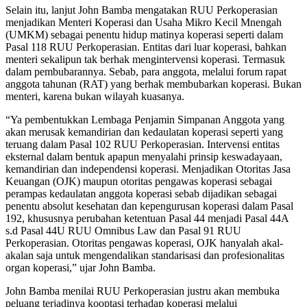
Selain itu, lanjut John Bamba mengatakan RUU Perkoperasian
menjadikan Menteri Koperasi dan Usaha Mikro Kecil Mnengah
(UMKM) sebagai penentu hidup matinya koperasi seperti dalam
Pasal 118 RUU Perkoperasian. Entitas dari luar koperasi, bahkan
menteri sekalipun tak berhak mengintervensi koperasi. Termasuk
dalam pembubarannya. Sebab, para anggota, melalui forum rapat
anggota tahunan (RAT) yang berhak membubarkan koperasi. Bukan
menteri, karena bukan wilayah kuasanya.
“Ya pembentukkan Lembaga Penjamin Simpanan Anggota yang
akan merusak kemandirian dan kedaulatan koperasi seperti yang
teruang dalam Pasal 102 RUU Perkoperasian. Intervensi entitas
eksternal dalam bentuk apapun menyalahi prinsip keswadayaan,
kemandirian dan independensi koperasi. Menjadikan Otoritas Jasa
Keuangan (OJK) maupun otoritas pengawas koperasi sebagai
perampas kedaulatan anggota koperasi sebab dijadikan sebagai
penentu absolut kesehatan dan kepengurusan koperasi dalam Pasal
192, khususnya perubahan ketentuan Pasal 44 menjadi Pasal 44A
s.d Pasal 44U RUU Omnibus Law dan Pasal 91 RUU
Perkoperasian. Otoritas pengawas koperasi, OJK hanyalah akal-
akalan saja untuk mengendalikan standarisasi dan profesionalitas
organ koperasi,” ujar John Bamba.
John Bamba menilai RUU Perkoperasian justru akan membuka
peluang terjadinya kooptasi terhadap koperasi melalui