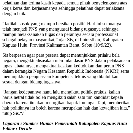
pelatihan dan terima kasih kepada semua pihak penyelenggara atas
kerja keras dan kerjasamanya sehingga pelatihan dapat terlaksana
dengan baik.
“Jadilah sosok yang mampu bersikap positif. Hari ini semuanya
telah menjadi PNS yang menguasai bidang tugasnya sehingga
mampu melaksanakan tugas dan perannya secara professional
sebagai pelayan masyarakat,” ujar Sis, di Putussibau, Kabupaten
Kapuas Hulu, Provinsi Kalimantan Barat, Sabtu (10/9/22).
Sis berpesan agar para peserta dapat menunjukkan prilaku bela
negara, mengaktualisasikan nilai-nilai dasar PNS dalam pelaksanaan
tugas jabatannya, mengaktualisasikan kedudukan dan peran PNS
dalam kerangka Negara Kesatuan Republik Indonesia (NKRI) serta
menunjukkan penguasaan kompetensi teknis yang dibutuhkan
sesuai dengan bidang tugasnya.
“Jangan kedepannya nanti lalu mengikuti politik praktis, kalian
harus netral tidak boleh mengikuti salah satu tim kandidat kepala
daerah karena itu akan merugikan bapak ibu juga. Tapi, memberikan
hak politiknya itu boleh karena merupakan hak dan kewajiban kita,”
tutup Sis.
*/
Laporan : Sumber Humas Pemerintah Kabupaten Kapuas Hulu
Editor : Deckie