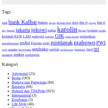
Tags
bank Kalbar
dpr ri
hut ri
dprd
Bukber
dewan pers
bank
google
dayak
karolin
jokowi
jakarta
kalbar
kodam
Kejati
Jagung
ikn
kodim
OJK
korupsi
pelantikan
KUR
LAKI
malaysia
pasar murah
narkoba
prabowo
pontianak
PWI
polisi
polri
Polresta
penghargaan
tni
sembako
sertijab
ria norsan
stunting
Takjil
ramadan
rajia
singkawang
umkm
wartawan
turnamen
Kategori
Advetorial
(23)
Berita
(183)
Budaya dan Pariwisata
(84)
Business
(69)
Hukum dan TNI/Polri
(925)
Internasional
(3)
Kesehatan
(3)
Life Style
(40)