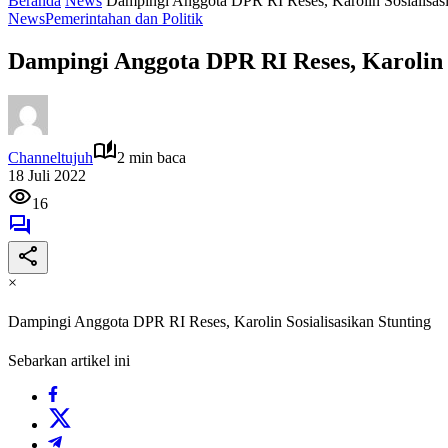
Beranda
News
Dampingi Anggota DPR RI Reses, Karolin Sosialisasi
News
Pemerintahan dan Politik
Dampingi Anggota DPR RI Reses, Karolin S
Channeltujuh
2 min baca
18 Juli 2022
16
×
Dampingi Anggota DPR RI Reses, Karolin Sosialisasikan Stunting
Sebarkan artikel ini