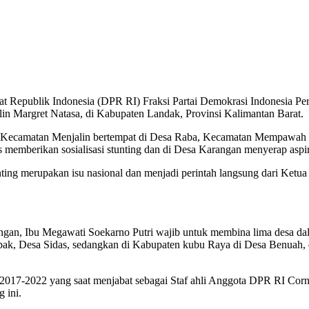
Republik Indonesia (DPR RI) Fraksi Partai Demokrasi Indonesia Perj
n Margret Natasa, di Kabupaten Landak, Provinsi Kalimantan Barat.
kni Kecamatan Menjalin bertempat di Desa Raba, Kecamatan Mempawa
mberikan sosialisasi stunting dan di Desa Karangan menyerap aspirasi
ting merupakan isu nasional dan menjadi perintah langsung dari Ket
n, Ibu Megawati Soekarno Putri wajib untuk membina lima desa dalam
pak, Desa Sidas, sedangkan di Kabupaten kubu Raya di Desa Benuah,
2017-2022 yang saat menjabat sebagai Staf ahli Anggota DPR RI Cor
 ini.