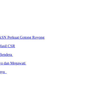
 ASN Perkuat Gotong Royong
Hasil CSR
 Bendera
owo dan Megawati
amayu