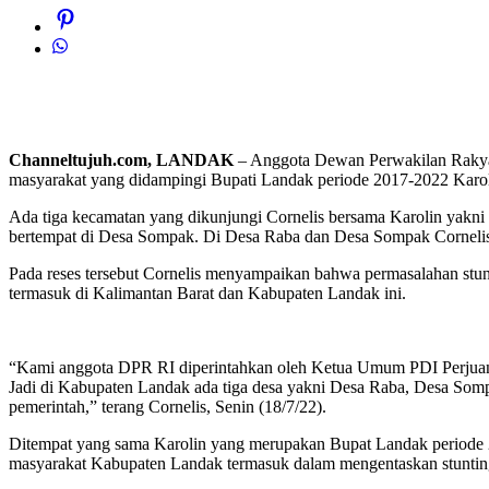
Channeltujuh.com, LANDAK
– Anggota Dewan Perwakilan Rakyat 
masyarakat yang didampingi Bupati Landak periode 2017-2022 Karoli
Ada tiga kecamatan yang dikunjungi Cornelis bersama Karolin ya
bertempat di Desa Sompak. Di Desa Raba dan Desa Sompak Cornelis me
Pada reses tersebut Cornelis menyampaikan bahwa permasalahan stun
termasuk di Kalimantan Barat dan Kabupaten Landak ini.
“Kami anggota DPR RI diperintahkan oleh Ketua Umum PDI Perjuanga
Jadi di Kabupaten Landak ada tiga desa yakni Desa Raba, Desa Som
pemerintah,” terang Cornelis, Senin (18/7/22).
Ditempat yang sama Karolin yang merupakan Bupat Landak periode 
masyarakat Kabupaten Landak termasuk dalam mengentaskan stunting