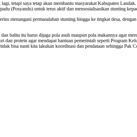
lagi, tetapi saya tetap akan membantu masyarakat Kabupaten Landak. T
du (Posyandu) untuk terus aktif dan mensosialisasikan stunting kepad
rius menangani permasalahan stunting hingga ke tingkat desa, denga
 dan balita itu harus dijaga pola asuh maupun pola makannya agar me
alori dan protein agar mendapat bantuan pemerintah seperti Program 
dak bisa nanti kita lakukan koordinasi dan pendataan sehingga Pak C