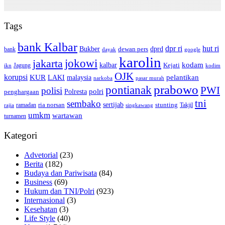
Tags
bank Kalbar
dpr ri
hut ri
dprd
Bukber
dewan pers
bank
google
dayak
karolin
jokowi
jakarta
kalbar
kodam
Kejati
Jagung
ikn
kodim
OJK
korupsi
pelantikan
KUR
LAKI
malaysia
pasar murah
narkoba
prabowo
pontianak
PWI
polisi
polri
Polresta
penghargaan
tni
sembako
sertijab
ria norsan
stunting
Takjil
ramadan
rajia
singkawang
umkm
wartawan
turnamen
Kategori
Advetorial
(23)
Berita
(182)
Budaya dan Pariwisata
(84)
Business
(69)
Hukum dan TNI/Polri
(923)
Internasional
(3)
Kesehatan
(3)
Life Style
(40)