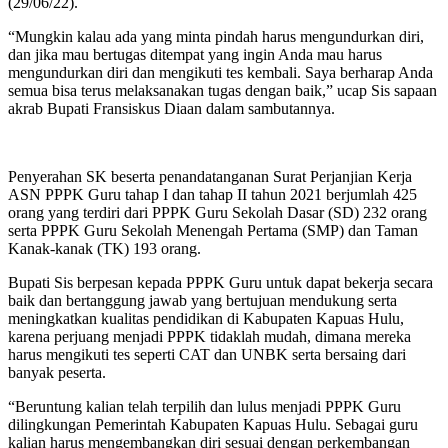
(29/06/22).
“Mungkin kalau ada yang minta pindah harus mengundurkan diri,
dan jika mau bertugas ditempat yang ingin Anda mau harus
mengundurkan diri dan mengikuti tes kembali. Saya berharap Anda
semua bisa terus melaksanakan tugas dengan baik,” ucap Sis sapaan
akrab Bupati Fransiskus Diaan dalam sambutannya.
Penyerahan SK beserta penandatanganan Surat Perjanjian Kerja
ASN PPPK Guru tahap I dan tahap II tahun 2021 berjumlah 425
orang yang terdiri dari PPPK Guru Sekolah Dasar (SD) 232 orang
serta PPPK Guru Sekolah Menengah Pertama (SMP) dan Taman
Kanak-kanak (TK) 193 orang.
Bupati Sis berpesan kepada PPPK Guru untuk dapat bekerja secara
baik dan bertanggung jawab yang bertujuan mendukung serta
meningkatkan kualitas pendidikan di Kabupaten Kapuas Hulu,
karena perjuang menjadi PPPK tidaklah mudah, dimana mereka
harus mengikuti tes seperti CAT dan UNBK serta bersaing dari
banyak peserta.
“Beruntung kalian telah terpilih dan lulus menjadi PPPK Guru
dilingkungan Pemerintah Kabupaten Kapuas Hulu. Sebagai guru
kalian harus mengembangkan diri sesuai dengan perkembangan