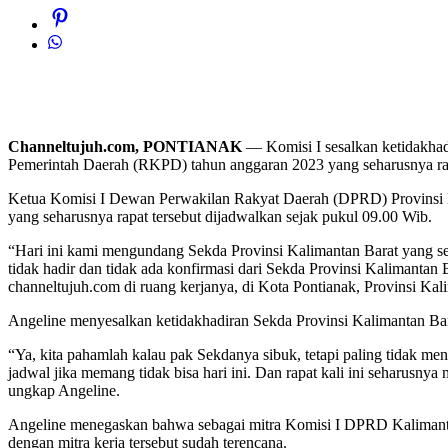
Channeltujuh.com, PONTIANAK
— Komisi I sesalkan ketidakhadi
Pemerintah Daerah (RKPD) tahun anggaran 2023 yang seharusnya rapat
Ketua Komisi I Dewan Perwakilan Rakyat Daerah (DPRD) Provinsi Ka
yang seharusnya rapat tersebut dijadwalkan sejak pukul 09.00 Wib.
“Hari ini kami mengundang Sekda Provinsi Kalimantan Barat yang sehar
tidak hadir dan tidak ada konfirmasi dari Sekda Provinsi Kalimantan 
channeltujuh.com di ruang kerjanya, di Kota Pontianak, Provinsi Kali
Angeline menyesalkan ketidakhadiran Sekda Provinsi Kalimantan Bar
“Ya, kita pahamlah kalau pak Sekdanya sibuk, tetapi paling tidak me
jadwal jika memang tidak bisa hari ini. Dan rapat kali ini seharusn
ungkap Angeline.
Angeline menegaskan bahwa sebagai mitra Komisi I DPRD Kalimantan 
dengan mitra kerja tersebut sudah terencana.