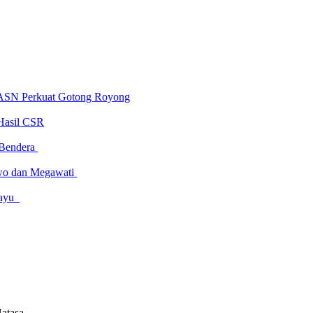
 ASN Perkuat Gotong Royong
Hasil CSR
 Bendera
owo dan Megawati
amayu
Natasa,…