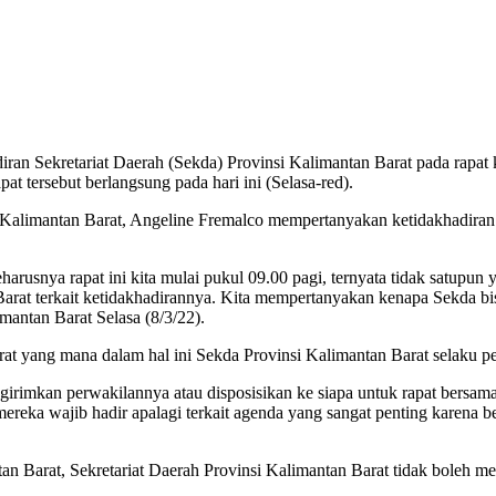
ran Sekretariat Daerah (Sekda) Provinsi Kalimantan Barat pada rapat
 tersebut berlangsung pada hari ini (Selasa-red).
limantan Barat, Angeline Fremalco mempertanyakan ketidakhadiran S
usnya rapat ini kita mulai pukul 09.00 pagi, ternyata tidak satupun y
Barat terkait ketidakhadirannya. Kita mempertanyakan kenapa Sekda bisa
mantan Barat Selasa (8/3/22).
at yang mana dalam hal ini Sekda Provinsi Kalimantan Barat selaku 
ngirimkan perwakilannya atau disposisikan ke siapa untuk rapat bersam
ya mereka wajib hadir apalagi terkait agenda yang sangat penting kare
Barat, Sekretariat Daerah Provinsi Kalimantan Barat tidak boleh men