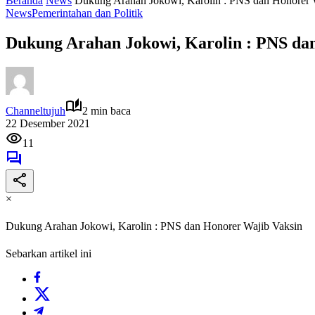
Beranda
News
Dukung Arahan Jokowi, Karolin : PNS dan Honorer 
News
Pemerintahan dan Politik
Dukung Arahan Jokowi, Karolin : PNS da
Channeltujuh
2 min baca
22 Desember 2021
11
×
Dukung Arahan Jokowi, Karolin : PNS dan Honorer Wajib Vaksin
Sebarkan artikel ini