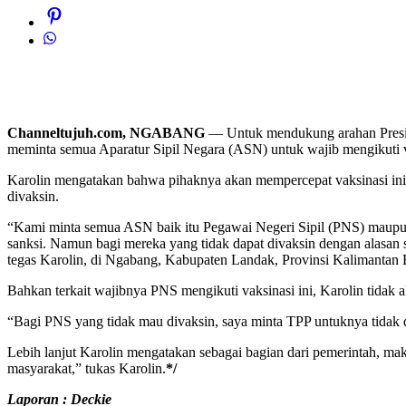
Channeltujuh.com, NGABANG
— Untuk mendukung arahan Preside
meminta semua Aparatur Sipil Negara (ASN) untuk wajib mengikuti va
Karolin mengatakan bahwa pihaknya akan mempercepat vaksinasi in
divaksin.
“Kami minta semua ASN baik itu Pegawai Negeri Sipil (PNS) maupun 
sanksi. Namun bagi mereka yang tidak dapat divaksin dengan alasan sa
tegas Karolin, di Ngabang, Kabupaten Landak, Provinsi Kalimantan B
Bahkan terkait wajibnya PNS mengikuti vaksinasi ini, Karolin tid
“Bagi PNS yang tidak mau divaksin, saya minta TPP untuknya tidak d
Lebih lanjut Karolin mengatakan sebagai bagian dari pemerintah, ma
masyarakat,” tukas Karolin.
*/
Laporan : Deckie