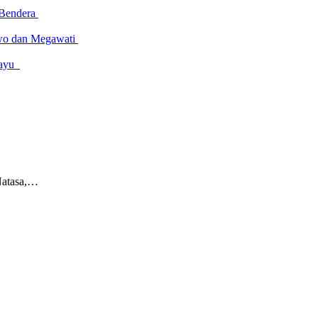
 Bendera
owo dan Megawati
amayu
Natasa,…