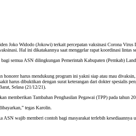
n Joko Widodo (Jokowi) terkait percepatan vaksinasi Corona Virus
ksinasi. Hal ini dikatakannya saat menggelar rapat koordinasi lintas
i bagi semua ASN dilingkungan Pemerintah Kabupaten (Pemkab) Landak
honorer harus mendukung program ini yakni siap atau mau divaksin, b
kit harus dibuktikan dengan surat keterangan dari dokter spesialis pe
arat, Selasa (21/12/21).
ak akan memberikan Tambahan Penghasilan Pegawai (TPP) pada tahun 2
ibayarkan,” tegas Karolin.
ka ASN wajib memberi contoh bagi masyarakat terlebih kesediaannya un