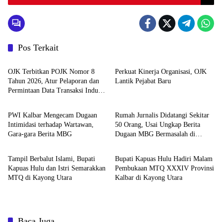
Pos Terkait
News
Pemerintahan dan Politik
OJK Terbitkan POJK Nomor 8
Perkuat Kinerja Organisasi, OJK
Tahun 2026, Atur Pelaporan dan
Lantik Pejabat Baru
Permintaan Data Transaksi Industri
News
Pemerintahan dan Politik
Pindar
PWI Kalbar Mengecam Dugaan
Rumah Jurnalis Didatangi Sekitar
Intimidasi terhadap Wartawan,
50 Orang, Usai Ungkap Berita
Gara-gara Berita MBG
Dugaan MBG Bermasalah di
Pemerintahan dan Politik
Pemerintahan dan Politik
Ketapang
Tampil Berbalut Islami, Bupati
Bupati Kapuas Hulu Hadiri Malam
Kapuas Hulu dan Istri Semarakkan
Pembukaan MTQ XXXIV Provinsi
MTQ di Kayong Utara
Kalbar di Kayong Utara
Baca Juga