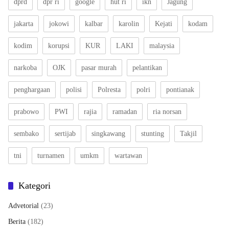
dprd
dpr ri
google
hut ri
ikn
Jagung
jakarta
jokowi
kalbar
karolin
Kejati
kodam
kodim
korupsi
KUR
LAKI
malaysia
narkoba
OJK
pasar murah
pelantikan
penghargaan
polisi
Polresta
polri
pontianak
prabowo
PWI
rajia
ramadan
ria norsan
sembako
sertijab
singkawang
stunting
Takjil
tni
turnamen
umkm
wartawan
Kategori
Advetorial
(23)
Berita
(182)