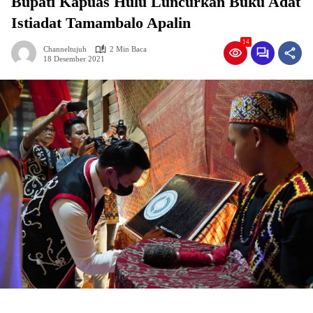
Bupati Kapuas Hulu Luncurkan Buku Adat
Istiadat Tamambalo Apalin
14
Channeltujuh
2 Min Baca
18 Desember 2021