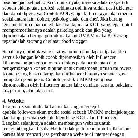
bisa menjadi sebuah opsi di dunia nyata, mereka adalah expert di
sebuah bidang atau profesi, sehingga opininya sudah pasti didengar
dan dapat dipercaya. Contoh KOL yang aktif menggunakan media
sosial antara lain: dokter, psikolog anak, dan chef. Jika barang
tersebut berupa mainan edukasi balita, maka KOL yang tepat untuk
mempromosikannya adalah psikolog anak dan jika yang
dipromosikan berupa produk makanan UMKM maka KOL yang
tepat adalah seorang chef atau food vlogger.
Sebaliknya, produk yang sifatnya umum dan dapat dipakai oleh
semua kalangan lebih cocok dipromosikan oleh Influencer.
Dikarenakan pekerjaan mereka fokus pada pembuatan dan
pengembangan konten hiburan untuk menambah jumlah followers.
Konten yang biasa ditampilkan Influencer biasanya seputar gaya
hidup dan jalan-jalan. Contoh produk UMKM yang bisa
dipromosikan oleh Influencer antara lain; cemilan, sepatu, pakaian,
tas, parfum, atau aksesoris.
4. Website
Jika poin 3 sudah dilakukan maka Jangan terkejut
apabila followers akun media sosial sebuah UMKM melonjak tajam
dan banjir pesanan setelah di-endorse KOL atau Influencer.
Langkah selanjutnya adalah membangun website untuk
mengembangkan bisnis. Hal ini tidak perlu repot untuk dilakukan,
karena bisa mencari jasa pembuatan website di internet dengan