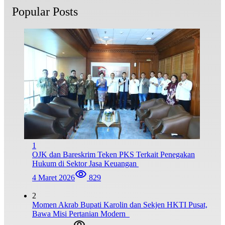
Popular Posts
1
OJK dan Bareskrim Teken PKS Terkait Penegakan
Hukum di Sektor Jasa Keuangan
4 Maret 2026
829
2
Momen Akrab Bupati Karolin dan Sekjen HKTI Pusat,
Bawa Misi Pertanian Modern