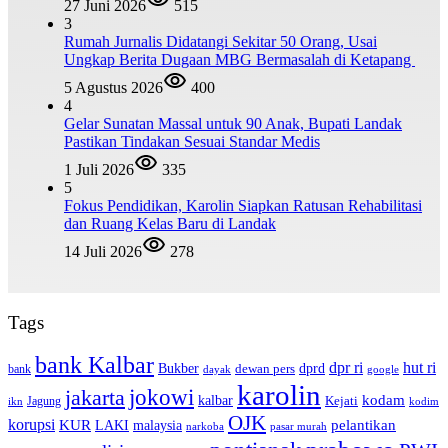
27 Juni 2026
515
3
Rumah Jurnalis Didatangi Sekitar 50 Orang, Usai
Ungkap Berita Dugaan MBG Bermasalah di Ketapang
5 Agustus 2026
400
4
Gelar Sunatan Massal untuk 90 Anak, Bupati Landak
Pastikan Tindakan Sesuai Standar Medis
1 Juli 2026
335
5
Fokus Pendidikan, Karolin Siapkan Ratusan Rehabilitasi
dan Ruang Kelas Baru di Landak
14 Juli 2026
278
Tags
bank Kalbar
dpr ri
hut ri
dprd
Bukber
dewan pers
bank
google
dayak
karolin
jokowi
jakarta
kalbar
kodam
Kejati
Jagung
ikn
kodim
OJK
korupsi
pelantikan
KUR
LAKI
malaysia
pasar murah
narkoba