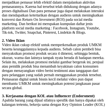
menjadikan pemasar lebih efektif dalam menjalankan aktivitas
pemasarannya. Karena hal tersebut telah didukung dengan adanya
proses digitalisasi Dan para pemasar juga dapat melakukan interaksi
dan mendapatkan ketertarikan dengan audiens untuk meningkatkan
konversi dan Return On Invesment (ROI) pada social media
marketing. Dan berikut ini merupakan kumpulan daftar jenis
platform social media marketing : Facebook, Instagram, Youtube,
Tik-tok, Twitter, Snapchat, Pinterest, Lindekin & Blogs.
2. Video Iklan
Video iklan cukup efektif untuk memperkenalkan produk UMKM
beserta keunggulannya kepada audiens. Sebab calon pembeli bisa
menyaksikan promosi produk secara 4 dimensi, sehingga bentuk,
ukuran, warna dan lainnya tampak nyata berada di hadapan mereka.
Selain itu, melakukan promosi melalui gambar bergerak ini, penjual
atau pemilik produk bisa menambah keyakinan calon konsumen
dengan menayangkan video berisi testimoni atau tanggapan dari
para pelanggan yang sudah pernah menggunakan produk tersebut.
Pemasaran digital untuk bisnis kecil melalui video pun dapat
membantu UMKM untuk meningkatkan potensi jangkauan pasar
secara global.
3. Kerjasama dengan KOL atau Influencer (Endorsment)
Apabila barang yang dijual sifatnya spesifik dan hanya dipakai oleh
kalangan tertentu, bekerja sama dengan Key Opinion Leader (KOL)