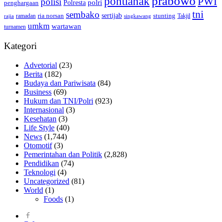
prabowo
pontianak
PWI
polisi
polri
Polresta
penghargaan
tni
sembako
sertijab
ria norsan
stunting
Takjil
ramadan
rajia
singkawang
umkm
wartawan
turnamen
Kategori
Advetorial
(23)
Berita
(182)
Budaya dan Pariwisata
(84)
Business
(69)
Hukum dan TNI/Polri
(923)
Internasional
(3)
Kesehatan
(3)
Life Style
(40)
News
(1,744)
Otomotif
(3)
Pemerintahan dan Politik
(2,828)
Pendidikan
(74)
Teknologi
(4)
Uncategorized
(81)
World
(1)
Foods
(1)