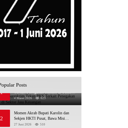
Popular Posts
OJK dan Bareskrim Teken PKS
1
Terkait Penegakan Hukum di Sektor
Jasa Keuangan
4 Maret 2026
823
Momen Akrab Bupati Karolin dan
2
Sekjen HKTI Pusat, Bawa Misi
Pertanian Modern
27 Juni 2026
510