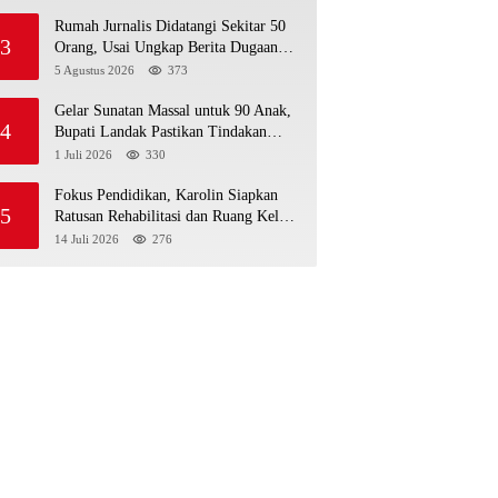
Rumah Jurnalis Didatangi Sekitar 50
3
Orang, Usai Ungkap Berita Dugaan
MBG Bermasalah di Ketapang
5 Agustus 2026
373
Gelar Sunatan Massal untuk 90 Anak,
4
Bupati Landak Pastikan Tindakan
Sesuai Standar Medis
1 Juli 2026
330
Fokus Pendidikan, Karolin Siapkan
5
Ratusan Rehabilitasi dan Ruang Kelas
Baru di Landak
14 Juli 2026
276