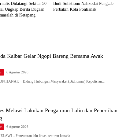
nalis Didatangi Sekitar 50
Budi Sulistiono Nahkodai Pengcab
sai Ungkap Berita Dugaan
Perbakin Kota Pontianak
asalah di Ketapang
da Kalbar Gelar Ngopi Bareng Bersama Awak
ri
6 Agustus 2026
 PONTIANAK – Bidang Hubungan Masyarakat (Bidhumas) Kepolisian…
res Melawi Lakukan Pengaturan Lalin dan Penertiban
ng
ri
6 Agustus 2026
ELAWI – Pengaturan lalu lintas, teguran kepada…