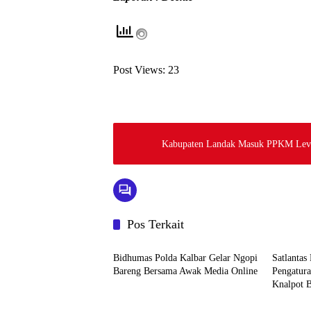
Post Views:
23
Kabupaten Landak Masuk PPKM Level 2
Pos Terkait
Hukum dan TNI/Polri
Hukum d
Bidhumas Polda Kalbar Gelar Ngopi
Satlantas
Bareng Bersama Awak Media Online
Pengatura
Knalpot 
Pemerintahan dan Politik
Pemerint