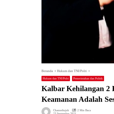
Beranda
Hukum dan TNI/Polri
Hukum dan TNI/Polri
Pemerintahan dan Politik
Kalbar Kehilangan 2 P
Keamanan Adalah Se
Channeltujuh
2 Min Baca
23 September 2021