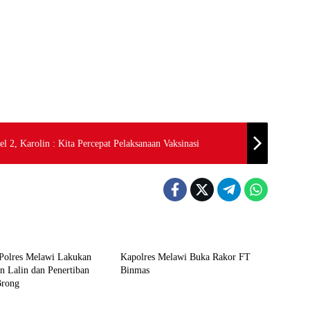
, Karolin : Kita Percepat Pelaksanaan Vaksinasi
an TNI/Polri
Hukum dan TNI/Polri
 Polres Melawi Lakukan
Kapolres Melawi Buka Rakor FT
n Lalin dan Penertiban
Binmas
Brong
ahan dan Politik
Hukum dan TNI/Polri