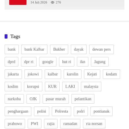
14 Juli 2026
276
Tags
bank
bank Kalbar
Bukber
dayak
dewan pers
dprd
dpr ri
google
hut ri
ikn
Jagung
jakarta
jokowi
kalbar
karolin
Kejati
kodam
kodim
korupsi
KUR
LAKI
malaysia
narkoba
OJK
pasar murah
pelantikan
penghargaan
polisi
Polresta
polri
pontianak
prabowo
PWI
rajia
ramadan
ria norsan