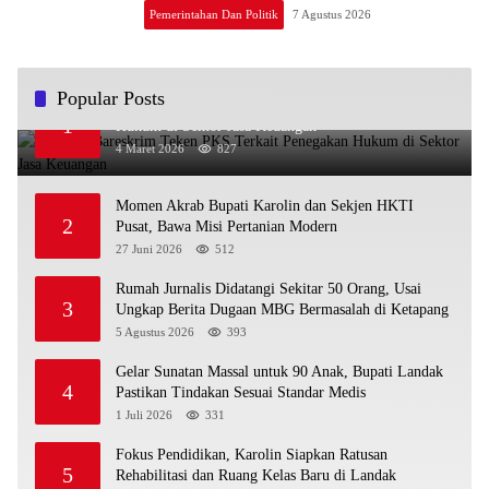
Pemerintahan Dan Politik
7 Agustus 2026
Popular Posts
OJK dan Bareskrim Teken PKS Terkait Penegakan
1
Hukum di Sektor Jasa Keuangan
4 Maret 2026
827
Momen Akrab Bupati Karolin dan Sekjen HKTI
2
Pusat, Bawa Misi Pertanian Modern
27 Juni 2026
512
Rumah Jurnalis Didatangi Sekitar 50 Orang, Usai
3
Ungkap Berita Dugaan MBG Bermasalah di Ketapang
5 Agustus 2026
393
Gelar Sunatan Massal untuk 90 Anak, Bupati Landak
4
Pastikan Tindakan Sesuai Standar Medis
1 Juli 2026
331
Fokus Pendidikan, Karolin Siapkan Ratusan
5
Rehabilitasi dan Ruang Kelas Baru di Landak