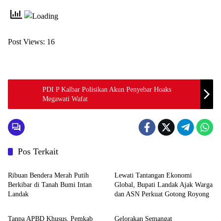
Post Views:
16
PDI P Kalbar Polisikan Akun Penyebar Hoaks
Megawati Wafat
Pos Terkait
Pemerintahan dan Politik
Pemerintahan dan Politik
Ribuan Bendera Merah Putih
Lewati Tantangan Ekonomi
Berkibar di Tanah Bumi Intan
Global, Bupati Landak Ajak Warga
Landak
dan ASN Perkuat Gotong Royong
Pemerintahan dan Politik
Pemerintahan dan Politik
Tanpa APBD Khusus, Pemkab
Gelorakan Semangat