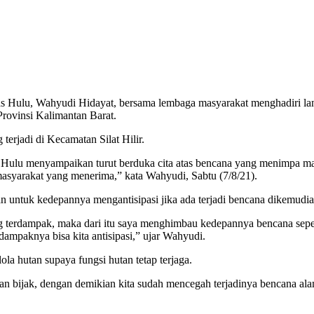
Hulu, Wahyudi Hidayat, bersama lembaga masyarakat menghadiri lang
rovinsi Kalimantan Barat.
rjadi di Kecamatan Silat Hilir.
 Hulu menyampaikan turut berduka cita atas bencana yang menimpa m
masyarakat yang menerima,” kata Wahyudi, Sabtu (7/8/21).
 untuk kedepannya mengantisipasi jika ada terjadi bencana dikemudian
terdampak, maka dari itu saya menghimbau kedepannya bencana seperti
 dampaknya bisa kita antisipasi,” ujar Wahyudi.
a hutan supaya fungsi hutan tetap terjaga.
an bijak, dengan demikian kita sudah mencegah terjadinya bencana al