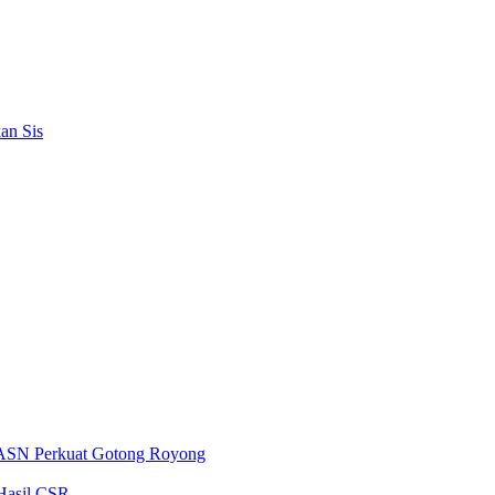
an Sis
 ASN Perkuat Gotong Royong
Hasil CSR