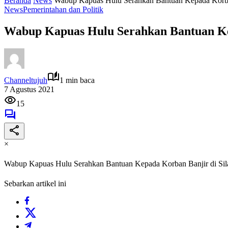
Beranda
News
Wabup Kapuas Hulu Serahkan Bantuan Kepada Korban 
News
Pemerintahan dan Politik
Wabup Kapuas Hulu Serahkan Bantuan Kep
Channeltujuh
1 min baca
7 Agustus 2021
15
×
Wabup Kapuas Hulu Serahkan Bantuan Kepada Korban Banjir di Sila
Sebarkan artikel ini