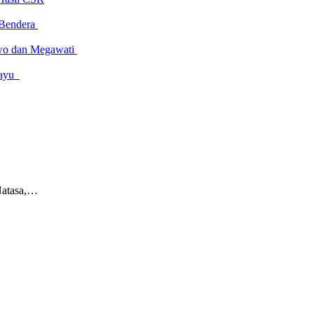
 Bendera
owo dan Megawati
amayu
Natasa,…