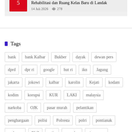
5
Rehabilitasi dan Ruang Kelas Baru di Landak
14 Juli 2026
278
Tags
bank
bank Kalbar
Bukber
dayak
dewan pers
dprd
dpr ri
google
hut ri
ikn
Jagung
jakarta
jokowi
kalbar
karolin
Kejati
kodam
kodim
korupsi
KUR
LAKI
malaysia
narkoba
OJK
pasar murah
pelantikan
penghargaan
polisi
Polresta
polri
pontianak