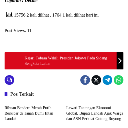
Laporan : Deckie
15756 2 kali dilihat
, 1764 1 kali dilihat hari ini
Post Views:
11
Kajari Tobasa Wakili Presiden Jokowi Pada Sidang
Sengketa Lahan
Pos Terkait
Pemerintahan dan Politik
Pemerintahan dan Politik
Ribuan Bendera Merah Putih
Lewati Tantangan Ekonomi
Berkibar di Tanah Bumi Intan
Global, Bupati Landak Ajak Warga
Landak
dan ASN Perkuat Gotong Royong
Pemerintahan dan Politik
Pemerintahan dan Politik