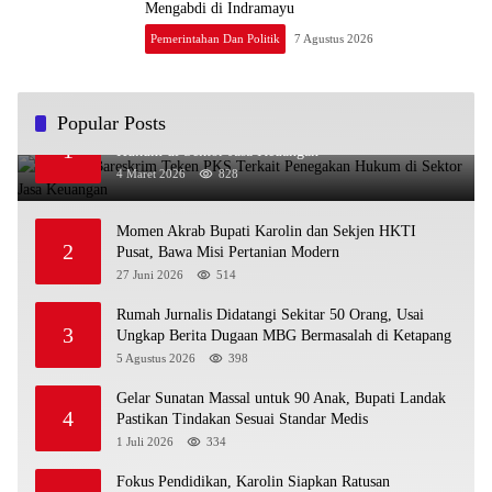
Mengabdi di Indramayu
Pemerintahan Dan Politik
7 Agustus 2026
Popular Posts
OJK dan Bareskrim Teken PKS Terkait Penegakan
1
Hukum di Sektor Jasa Keuangan
4 Maret 2026
828
Momen Akrab Bupati Karolin dan Sekjen HKTI
2
Pusat, Bawa Misi Pertanian Modern
27 Juni 2026
514
Rumah Jurnalis Didatangi Sekitar 50 Orang, Usai
3
Ungkap Berita Dugaan MBG Bermasalah di Ketapang
5 Agustus 2026
398
Gelar Sunatan Massal untuk 90 Anak, Bupati Landak
4
Pastikan Tindakan Sesuai Standar Medis
1 Juli 2026
334
Fokus Pendidikan, Karolin Siapkan Ratusan