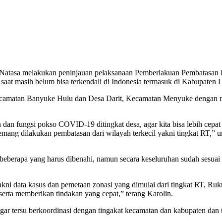
 Natasa melakukan peninjauan pelaksanaan Pemberlakuan Pembatasan
at masih belum bisa terkendali di Indonesia termasuk di Kabupaten 
Kecamatan Banyuke Hulu dan Desa Darit, Kecamatan Menyuke dengan m
an fungsi pokso COVID-19 ditingkat desa, agar kita bisa lebih cepat 
ang dilakukan pembatasan dari wilayah terkecil yakni tingkat RT,” 
a beberapa yang harus dibenahi, namun secara keseluruhan sudah ses
kni data kasus dan pemetaan zonasi yang dimulai dari tingkat RT, Ruk
serta memberikan tindakan yang cepat,” terang Karolin.
r tersu berkoordinasi dengan tingakat kecamatan dan kabupaten dan te