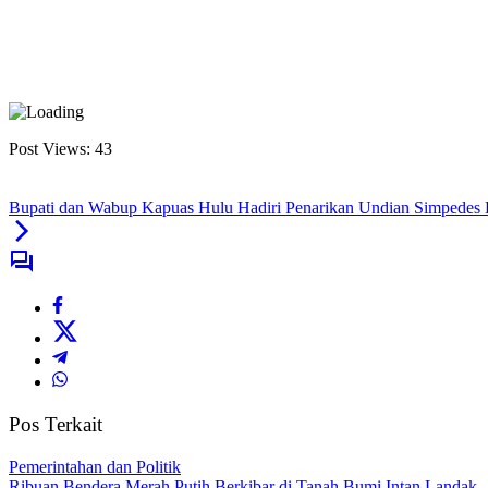
Post Views:
43
Bupati dan Wabup Kapuas Hulu Hadiri Penarikan Undian Simpedes
Pos Terkait
Pemerintahan dan Politik
Ribuan Bendera Merah Putih Berkibar di Tanah Bumi Intan Landak