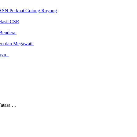
 ASN Perkuat Gotong Royong
Hasil CSR
 Bendera
owo dan Megawati
amayu
Natasa,…