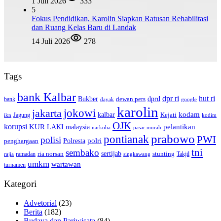
1 Juli 2026
333
5
Fokus Pendidikan, Karolin Siapkan Ratusan Rehabilitasi
dan Ruang Kelas Baru di Landak
14 Juli 2026
278
Tags
bank Kalbar
dpr ri
hut ri
dprd
Bukber
dewan pers
bank
google
dayak
karolin
jokowi
jakarta
kalbar
kodam
Kejati
Jagung
ikn
kodim
OJK
korupsi
pelantikan
KUR
LAKI
malaysia
pasar murah
narkoba
prabowo
pontianak
PWI
polisi
polri
Polresta
penghargaan
tni
sembako
sertijab
ria norsan
stunting
Takjil
ramadan
rajia
singkawang
umkm
wartawan
turnamen
Kategori
Advetorial
(23)
Berita
(182)
Budaya dan Pariwisata
(84)